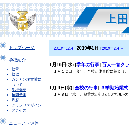
トップページ
2019年1月
« 2018年12月
|
|
2019年2月 »
学校紹介
1月16日(水) [
学年の行事
]
百人一首ク
校章
１月１２日（金）、全校が体育館に集まり、百
校歌
カンカン塚古墳に
ついて
1月 9日(水) [
全校の行事
]
３学期始業式
学校概要
１月９日（水）、始業式が行われ３学期がスタ
年間予定
月暦
グランドデザイン
アクセス
ニュース・連絡