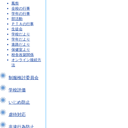
鳳祭
全校の行事
学年の行事
部活動
ＰＴＡの行事
生徒会
学校だより
学年だより
進路だより
保健室より
校舎改築関係
オンライン接続方
法
制服検討委員会
学校評価
いじめ防止
虐待対応
非違行為防止