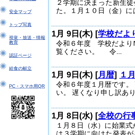
２学期に決まった新生徒
た。１月１０日（金）には.
安全マップ
トップ写真
1月 9日(木) [
学校だよ
視覚・放送・情報
令和６年度 学校だよりN
教育
覧ください。 令...
認証ページ
給食の献立
1月 9日(木) [
月暦
]
１
令和６年度１月暦です。
PC・スマホ用QR
い。 遅くなり申し訳ありま
1月 8日(水) [
全校の行
１月８日（水）に始業式
は３学期に向けた発表があ.