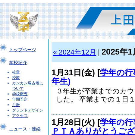
2025年1
トップページ
« 2024年12月
|
学校紹介
1月31日(金) [
学年の行
校章
校歌
年生)
カンカン塚古墳に
ついて
３年生が卒業までのカウ
学校概要
した。 卒業までの１日１.
年間予定
月暦
グランドデザイン
アクセス
1月28日(火) [
学年の行
ＰＴＡありがとうござい
ニュース・連絡