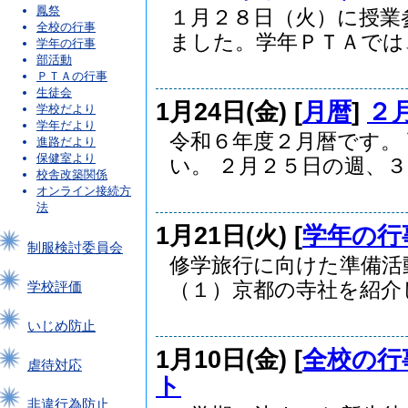
鳳祭
１月２８日（火）に授業
全校の行事
ました。学年ＰＴＡでは、.
学年の行事
部活動
ＰＴＡの行事
生徒会
1月24日(金) [
月暦
]
２
学校だより
学年だより
令和６年度２月暦です。
進路だより
保健室より
い。 ２月２５日の週、３月
校舎改築関係
オンライン接続方
法
1月21日(火) [
学年の行
制服検討委員会
修学旅行に向けた準備
（１）京都の寺社を紹介した
学校評価
いじめ防止
1月10日(金) [
全校の行
虐待対応
ト
非違行為防止