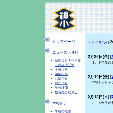
トップページ
2
« 2021年1月
|
ニュース・連絡
2月26日(金) [
新型コロナウイル
３、６年生の
ス感染症関連
全校行事
学年行事
2月19日(金) [
お知らせ
下記をクリック
おたより
学校評価
校長のまなざし
2月18日(木) [
２、５年生
学校紹介
学校の概要