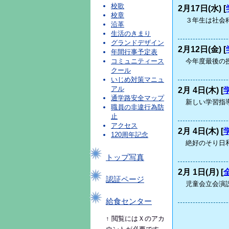
校歌
2月17日(水) [
校章
３年生は社会
沿革
生活のきまり
グランドデザイン
2月12日(金) [
年間行事予定表
今年度最後の
コミュニティース
クール
いじめ対策マニュ
アル
2月 4日(木) [
通学路安全マップ
新しい学習指
職員の非違行為防
止
アクセス
2月 4日(木) [
120周年記念
絶好のそり日
トップ写真
2月 1日(月) [
認証ページ
児童会立会演
給食センター
↑ 閲覧にはＸのアカ