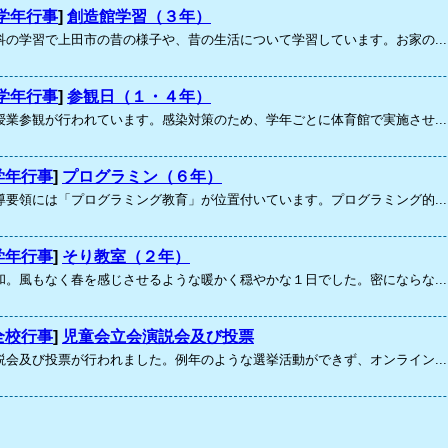
学年行事
]
創造館学習（３年）
科の学習で上田市の昔の様子や、昔の生活について学習しています。お家の...
学年行事
]
参観日（１・４年）
授業参観が行われています。感染対策のため、学年ごとに体育館で実施させ...
学年行事
]
プログラミン（６年）
導要領には「プログラミング教育」が位置付いています。プログラミング的...
学年行事
]
そり教室（２年）
和。風もなく春を感じさせるような暖かく穏やかな１日でした。密にならな...
全校行事
]
児童会立会演説会及び投票
説会及び投票が行われました。例年のような選挙活動ができず、オンライン...