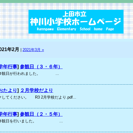
021年2月
|
2021年3月 »
学年行事
]
参観日（３・６年）
参観日が行われました。 ...
おたより
]
２月学校だより
してください。 R3 2月学校だより.pdf...
学年行事
]
参観日（２・５年）
が参観日を行いました。 ...