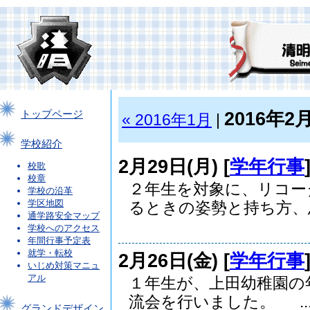
2016年2
トップページ
« 2016年1月
|
学校紹介
2月29日(月) [
学年行事
校歌
校章
２年生を対象に、リコー
学校の沿革
学区地図
るときの姿勢と持ち方、息.
通学路安全マップ
学校へのアクセス
年間行事予定表
就学・転校
2月26日(金) [
学年行事
いじめ対策マニュ
アル
１年生が、上田幼稚園の
流会を行いました。 ..
グランドデザイン