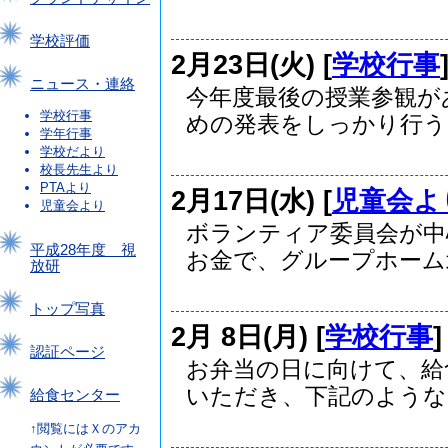
学校評価
2月23日(火) [
学校行事
ニュース・連絡
今年度最後の授業参観が
学校行事
めの発表をしっかり行うこ
学年行事
学校だより
校長先生より
PTAより
2月17日(水) [
児童会よ
児童会より
ボランティア委員会が中
平成28年度 視
お金で、グループホーム北
放研
トップ写真
2月 8日(月) [
学校行事
認証ページ
お弁当の日に向けて、給
いただき、下記のようなテ
給食センター
↑閲覧にはＸのアカ