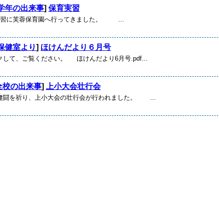
学年の出来事
]
保育実習
実習に芙蓉保育園へ行ってきました。 ...
保健室より
]
ほけんだより６月号
して、ご覧ください。 ほけんだより6月号.pdf...
全校の出来事
]
上小大会壮行会
健闘を祈り、上小大会の壮行会が行われました。 ...