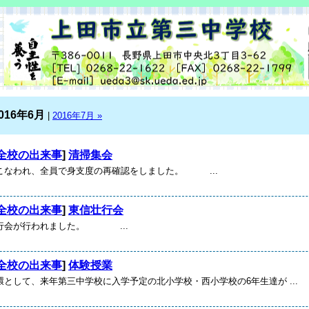
016年6月
|
2016年7月 »
全校の出来事
]
清掃集会
こなわれ、全員で身支度の再確認をしました。 ...
全校の出来事
]
東信壮行会
行会が行われました。 ...
全校の出来事
]
体験授業
として、来年第三中学校に入学予定の北小学校・西小学校の6年生達が ...