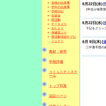
全校の出来事
6月22日(水) [
学年の出来事
2年生が保育
学校日記
生徒会
部活動
6月22日(水) [
ＰＴＡより
下記をクリック
おたより
保健室より
部活動等紹介プロ
ジェクト
6月 9日(木) [
三中選手団の
教材・研究
学校評価
コミュニティスク
ール
トップ写真
認証ページ