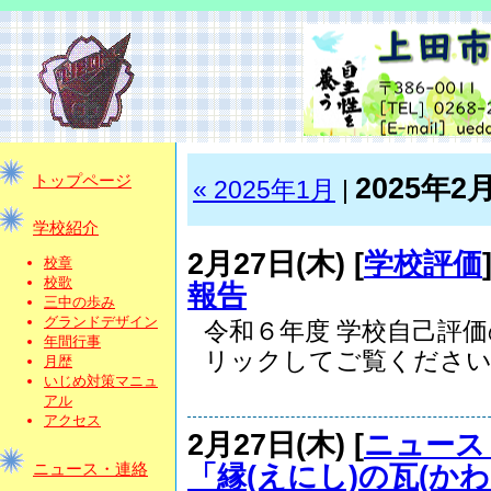
2025年2
トップページ
« 2025年1月
|
学校紹介
2月27日(木) [
学校評価
校章
校歌
報告
三中の歩み
グランドデザイン
令和６年度 学校自己評
年間行事
リックしてご覧ください..
月歴
いじめ対策マニュ
アル
アクセス
2月27日(木) [
ニュース
「縁(えにし)の瓦(か
ニュース・連絡