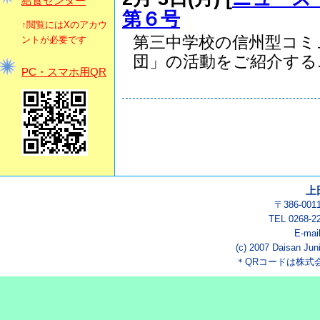
給食センター
第６号
↑閲覧にはXのアカウ
第三中学校の信州型コミ
ントが必要です
団」の活動をご紹介するニ
PC・スマホ用QR
上
〒386-00
TEL 0268-2
E-mai
(c) 2007 Daisan Juni
＊QRコードは株式