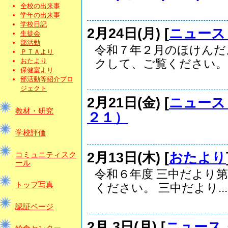
全校の出来事
学年の出来事
学校日記
2月24日(月) [
ニュース
生徒会
部活動
令和７年２月のほけんだ
ＰＴＡより
おたより
クして、ご覧ください。 .
保健室より
部活動等紹介プロ
ジェクト
2月21日(金) [
ニュース
教材・研究
２１）
学校評価
2月13日(木) [
おたより
コミュニティスク
ール
令和６年度 三中だより
トップ写真
ください。 三中だより...
認証ページ
2月 3日(月) [
ニュース