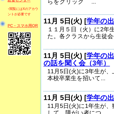
給食センター
らをクリック ...
↑閲覧にはXのアカウ
ントが必要です
11月 5日(火) [
学年の
PC・スマホ用QR
１１月５日（火）に2年
た。各クラスから生徒会長.
11月 5日(火) [
学年の
の話を聞く会（3年）
11月5日(火)に3年生
本校卒業生を招いて...
11月 5日(火) [
学年の
11月5日(火)に1年生
して、障がい者につ...