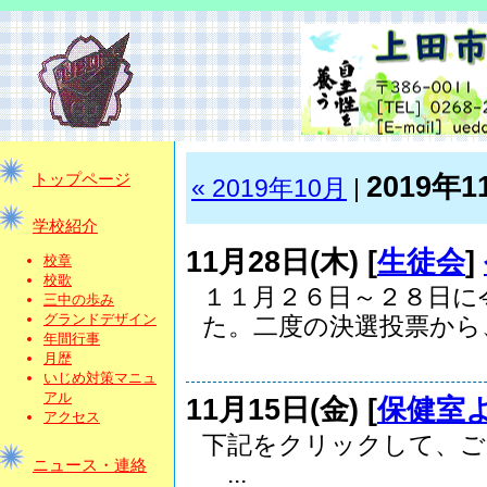
2019年1
トップページ
« 2019年10月
|
学校紹介
11月28日(木) [
生徒会
]
校章
校歌
１１月２６日～２８日に
三中の歩み
グランドデザイン
た。二度の決選投票から、.
年間行事
月歴
いじめ対策マニュ
アル
11月15日(金) [
保健室
アクセス
下記をクリックして、
ニュース・連絡
...