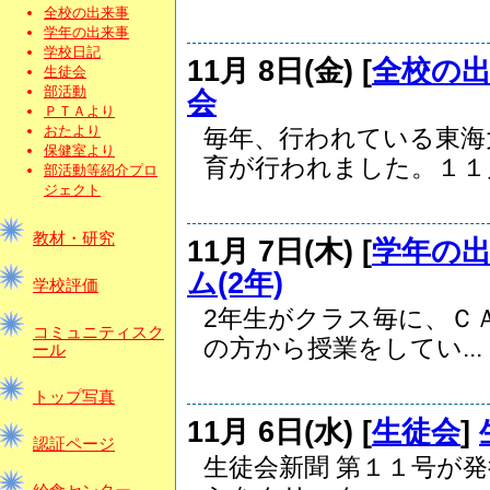
全校の出来事
学年の出来事
学校日記
11月 8日(金) [
全校の
生徒会
部活動
会
ＰＴＡより
おたより
毎年、行われている東海
保健室より
育が行われました。１１月.
部活動等紹介プロ
ジェクト
教材・研究
11月 7日(木) [
学年の
ム(2年)
学校評価
2年生がクラス毎に、ＣＡ
コミュニティスク
の方から授業をしてい...
ール
トップ写真
11月 6日(水) [
生徒会
]
認証ページ
生徒会新聞 第１１号が