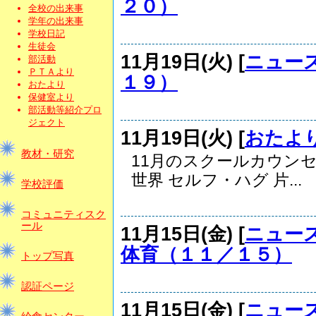
２０）
全校の出来事
学年の出来事
学校日記
生徒会
11月19日(火) [
ニュー
部活動
ＰＴＡより
１９）
おたより
保健室より
部活動等紹介プロ
ジェクト
11月19日(火) [
おたよ
教材・研究
11月のスクールカウン
世界 セルフ・ハグ 片...
学校評価
コミュニティスク
ール
11月15日(金) [
ニュー
体育（１１／１５）
トップ写真
認証ページ
11月15日(金) [
ニュー