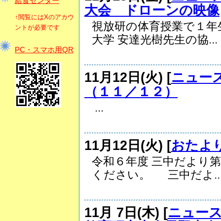
給食センター
大会 ドローンの映像
↑閲覧にはXのアカウ
視放研の体育授業で１年
ントが必要です
大学 安達光樹先生の協...
PC・スマホ用QR
11月12日(火) [
ニュー
（１１／１２）
...
11月12日(火) [
おたよ
令和６年度 三中だより
ください。 三中だよ..
11月 7日(木) [
ニュー