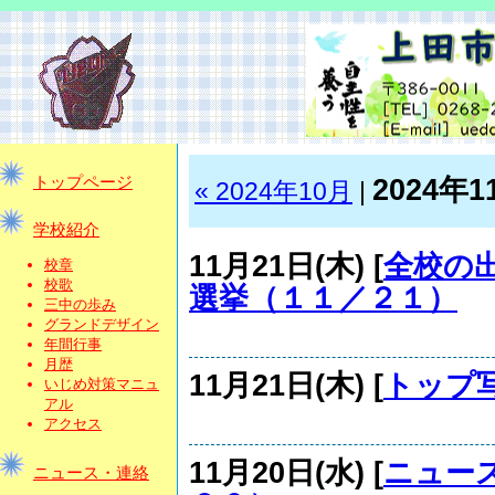
2024年1
トップページ
« 2024年10月
|
学校紹介
11月21日(木) [
全校の
校章
校歌
選挙（１１／２１）
三中の歩み
グランドデザイン
年間行事
月歴
11月21日(木) [
トップ
いじめ対策マニュ
アル
アクセス
11月20日(水) [
ニュー
ニュース・連絡