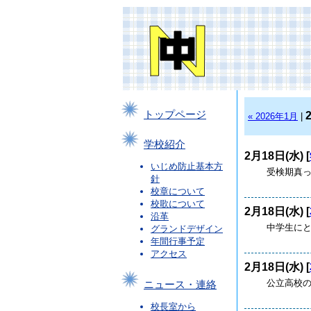
トップページ
« 2026年1月
|
学校紹介
2月18日(水) [
いじめ防止基本方
受検期真っ只
針
校章について
校歌について
2月18日(水) [
沿革
中学生にとっ
グランドデザイン
年間行事予定
アクセス
2月18日(水) [
公立高校の受
ニュース・連絡
校長室から