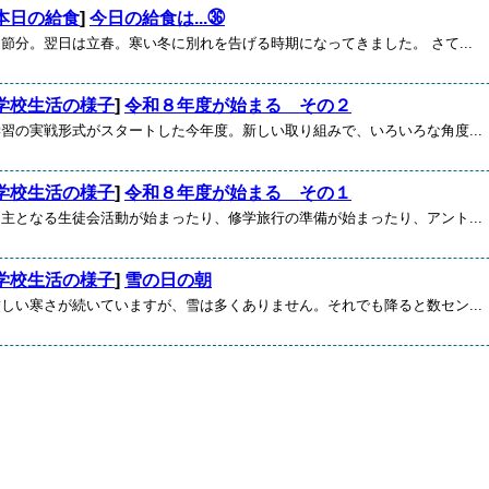
本日の給食
]
今日の給食は...㊱
分。翌日は立春。寒い冬に別れを告げる時期になってきました。 さて...
学校生活の様子
]
令和８年度が始まる その２
の実戦形式がスタートした今年度。新しい取り組みで、いろいろな角度...
学校生活の様子
]
令和８年度が始まる その１
となる生徒会活動が始まったり、修学旅行の準備が始まったり、アント...
学校生活の様子
]
雪の日の朝
い寒さが続いていますが、雪は多くありません。それでも降ると数セン...