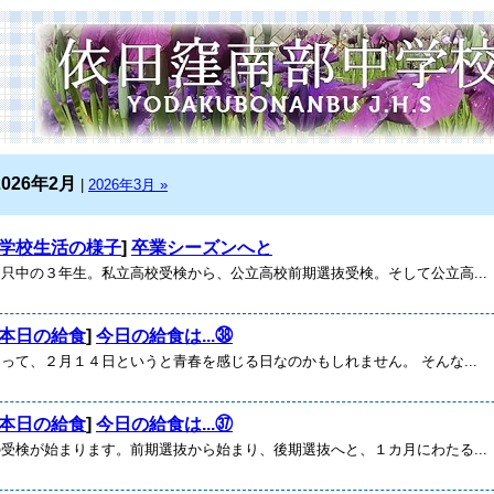
2026年2月
|
2026年3月 »
学校生活の様子
]
卒業シーズンへと
中の３年生。私立高校受検から、公立高校前期選抜受検。そして公立高...
本日の給食
]
今日の給食は...㊳
て、２月１４日というと青春を感じる日なのかもしれません。 そんな...
本日の給食
]
今日の給食は...㊲
検が始まります。前期選抜から始まり、後期選抜へと、１カ月にわたる...