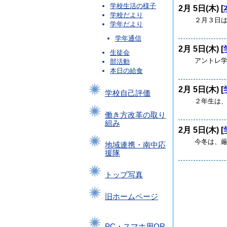
学校生活の様子
2月 5日(木) [
学校だより
２月３日は節
学年だより
学年通信
2月 5日(木) [
生徒会
アントレ学習
部活動
本日の給食
2月 5日(木) [
学校自己評価
２年生は、主
働き方改革の取り
組み
2月 5日(木) [
今冬は、厳し
地域連携・南中応
援隊
トップ写真
旧ホームページ
PC・スマホ用QR