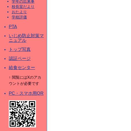
学年の出来事
校長室だより
おたより
学校評価
PTA
いじめ防止対策マ
ニュアル
トップ写真
認証ページ
給食センター
↑ 閲覧にはXのアカ
ウントが必要です
PC・スマホ用QR