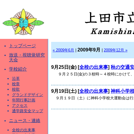
トップページ
2009年9月
« 2009年6月
|
|
2009年12月 »
放送・視聴覚研究
大会
9月25日(金) [
全校の出来事
]
秋の交通
学校紹介
９月２５日(金)の３校時～４校時にかけて、
沿革
校章
校歌
9月19日(土) [
全校の出来事
]
神科小学
グランドデザイン
９月１９日（土）に神科小学校大運動会は行わ
年間行事計画
アクセス
通学路安全マップ
ニュース・連絡
全校の出来事