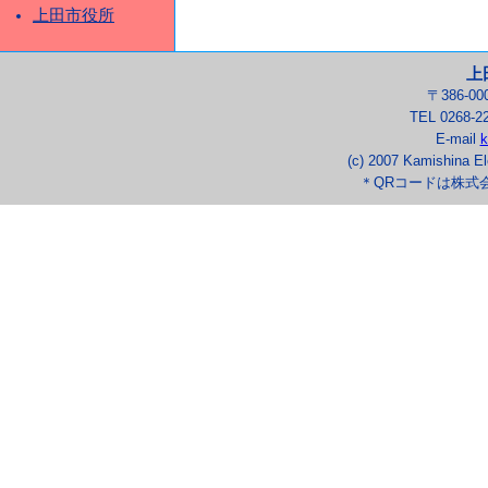
上田市役所
上
〒386-0
TEL 0268-2
E-mail
k
(c) 2007 Kamishina El
＊QRコードは株式