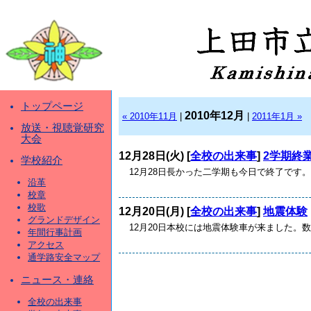
トップページ
2010年12月
« 2010年11月
|
|
2011年1月 »
放送・視聴覚研究
大会
12月28日(火) [
全校の出来事
]
2学期終
学校紹介
12月28日長かった二学期も今日で終了です。
沿革
校章
校歌
12月20日(月) [
全校の出来事
]
地震体験
グランドデザイン
12月20日本校には地震体験車が来ました。数
年間行事計画
アクセス
通学路安全マップ
ニュース・連絡
全校の出来事