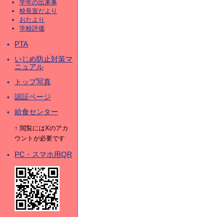
学年の出来事
校長室だより
おたより
学校評価
PTA
いじめ防止対策マ
ニュアル
トップ写真
認証ページ
給食センター
↑ 閲覧にはXのアカ
ウントが必要です
PC・スマホ用QR