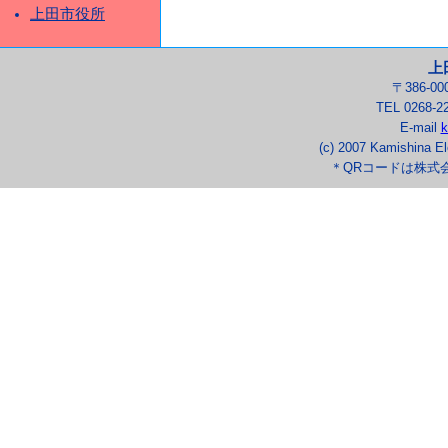
上田市役所
上
〒386-0
TEL 0268-2
E-mail
k
(c) 2007 Kamishina El
＊QRコードは株式