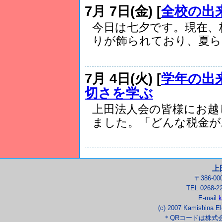
7月 7日(金) [
全校の出
今日は七夕です。現在、
りが飾られており、夏らし
7月 4日(火) [
学年の出
切さを学ぶ
上田法人会の皆様にお越
ました。「どんな税金があ.
上
〒386-0
TEL 0268-2
E-mail
k
(c) 2007 Kamishina El
＊QRコードは株式