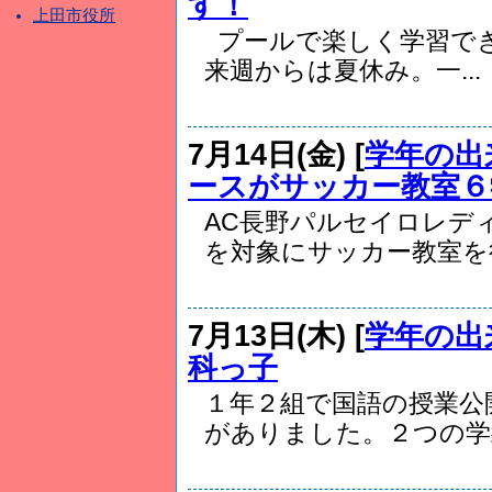
す！
上田市役所
プールで楽しく学習で
来週からは夏休み。一...
7月14日(金) [
学年の出
ースがサッカー教室６
AC長野パルセイロレデ
を対象にサッカー教室を行.
7月13日(木) [
学年の出
科っ子
１年２組で国語の授業公
がありました。２つの学級.