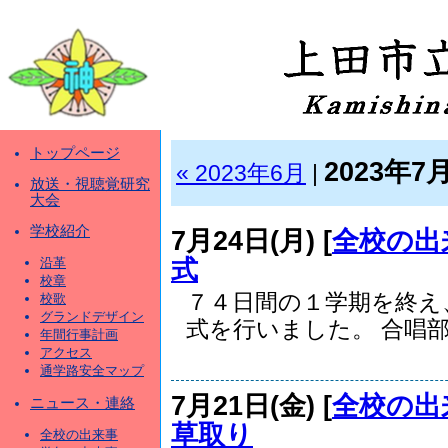
トップページ
2023年7
« 2023年6月
|
放送・視聴覚研究
大会
学校紹介
7月24日(月) [
全校の出
式
沿革
校章
７４日間の１学期を終え
校歌
グランドデザイン
式を行いました。 合唱部.
年間行事計画
アクセス
通学路安全マップ
7月21日(金) [
全校の出
ニュース・連絡
草取り
全校の出来事