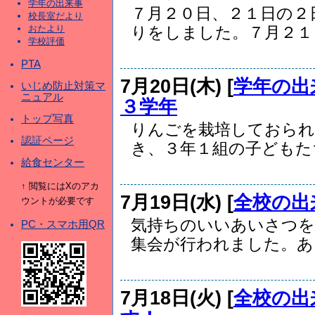
学年の出来事
７月２０日、２１日の２
校長室だより
おたより
りをしました。７月２１日.
学校評価
PTA
7月20日(木) [
学年の出
いじめ防止対策マ
ニュアル
３学年
トップ写真
りんごを栽培しておられ
認証ページ
き、３年１組の子どもたち
給食センター
↑ 閲覧にはXのアカ
7月19日(水) [
全校の出
ウントが必要です
気持ちのいいあいさつを
PC・スマホ用QR
集会が行われました。あい
7月18日(火) [
全校の出