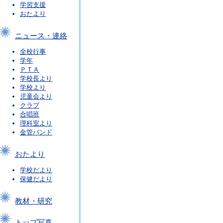
学習支援
おたより
ニュース・連絡
全校行事
学年
ＰＴＡ
学校長より
学校より
児童会より
クラブ
合唱班
理科室より
金管バンド
おたより
学校だより
保健だより
教材・研究
トップ写真