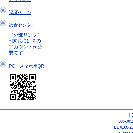
認証ページ
給食センター
（外部リンク）
↑ 閲覧にはＸの
アカウントが必
要です
PC・スマホ用QR
上
〒386-0
TEL 0268-2