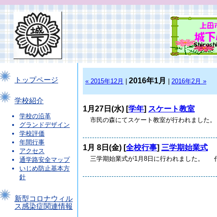
トップページ
2016年1月
« 2015年12月
|
|
2016年2月 »
学校紹介
1月27日(水) [
学年
]
スケート教室
学校の沿革
市民の森にてスケート教室が行われました。 
グランドデザイン
学校評価
年間行事
1月 8日(金) [
全校行事
]
三学期始業式
アクセス
三学期始業式が1月8日に行われました。 代
通学路安全マップ
いじめ防止基本方
針
新型コロナウィル
ス感染症関連情報