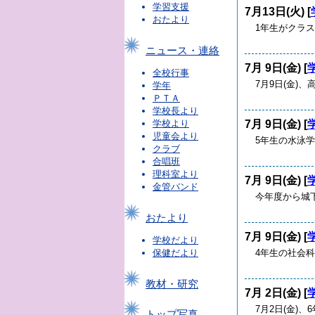
学習支援
7月13日(火) [
おたより
1年生がクラ
ニュース・連絡
7月 9日(金) [
全校行事
7月9日(金
学年
ＰＴＡ
学校長より
7月 9日(金) [
学校より
児童会より
5年生の水泳
クラブ
合唱班
理科室より
7月 9日(金) [
金管バンド
今年度から城
おたより
7月 9日(金) [
学校だより
4年生の社会
保健だより
教材・研究
7月 2日(金) [
7月2日(金)
トップ写真