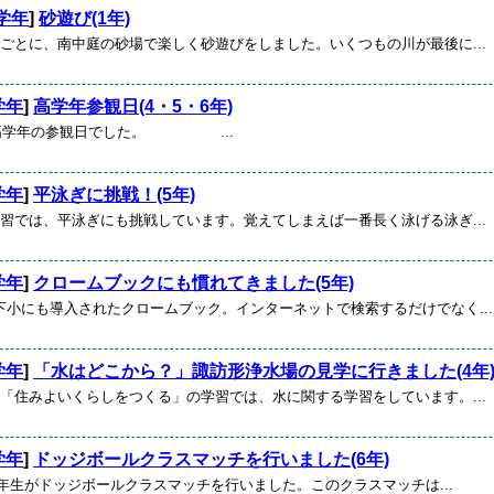
学年
]
砂遊び(1年)
スごとに、南中庭の砂場で楽しく砂遊びをしました。いくつもの川が最後に...
学年
]
高学年参観日(4・5・6年)
)、高学年の参観日でした。 ...
学年
]
平泳ぎに挑戦！(5年)
学習では、平泳ぎにも挑戦しています。覚えてしまえば一番長く泳げる泳ぎ...
学年
]
クロームブックにも慣れてきました(5年)
下小にも導入されたクロームブック。インターネットで検索するだけでなく...
学年
]
「水はどこから？」諏訪形浄水場の見学に行きました(4年
科「住みよいくらしをつくる」の学習では、水に関する学習をしています。...
学年
]
ドッジボールクラスマッチを行いました(6年)
、6年生がドッジボールクラスマッチを行いました。このクラスマッチは...