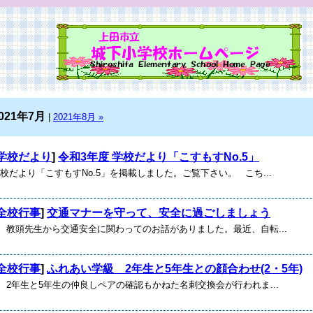
021年7月
|
2021年8月 »
学校だより
]
令和3年度 学校だより「こすもすNo.5」
校だより「こすもすNo.5」を掲載しました。ご覧下さい。 こち...
全校行事
]
交通マナーを守って、安全に過ごしましょう
)に、教頭先生から交通安全に関わってのお話がありました。最近、自転...
全校行事
]
ふれあい学級 2年生と5年生との顔合わせ(2・5年)
)に、2年生と5年生の仲良しペアの確認もかねた名刺交換会が行われま...