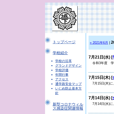
トップページ
2
« 2021年6月
|
学校紹介
7月21日(水) [
学校の沿革
令和3年度 学
グランドデザイン
学校評価
年間行事
7月15日(木) [
アクセス
7月15日(木
通学路安全マップ
いじめ防止基本方
針
7月14日(水) [
7月14日(水
新型コロナウィル
ス感染症関連情報