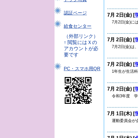
認証ページ
7月 2日(金) [
7月2日(金)
給食センター
（外部リンク）
7月 2日(金) [
↑ 閲覧にはＸの
7月2日(金)
アカウントが必
要です
7月 2日(金) [
PC・スマホ用QR
1年生が生活科
7月 2日(金) [
令和3年度 学
7月 1日(木) [
運動委員会が