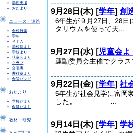
学習支援
おたより
9月28日(木) [
学年
]
創
6年生が９月27日、28
ニュース・連絡
タリウムを使って天...
全校行事
学年
ＰＴＡ
学校長より
9月27日(水) [
児童会よ
学校より
児童会より
運動委員会主催でクラス
クラブ
合唱班
理科室より
金管バンド
9月22日(金) [
学年
]
社
おたより
5年生が社会見学に富岡
した。 ...
学校だより
保健だより
教材・研究
9月14日(木) [
学年
]
学
トップ写真