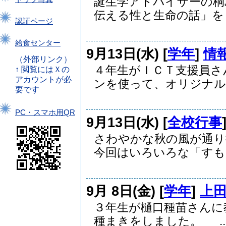
誕生学アドバイザーの桐
伝える性と生命の話」をし.
認証ページ
給食センター
9月13日(水) [
学年
]
情
（外部リンク）
４年生がＩＣＴ支援員さ
↑ 閲覧にはＸの
アカウントが必
ンを使って、オリジナルの
要です
PC・スマホ用QR
9月13日(水) [
全校行事
さわやかな秋の風が通り
今回はいろいろな「すもう
9月 8日(金) [
学年
]
上
３年生が樋口種苗さんに
種まきをしました。 ..