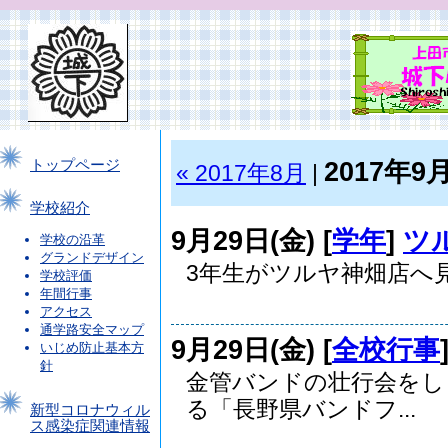
2017年9
トップページ
« 2017年8月
|
学校紹介
9月29日(金) [
学年
]
ツ
学校の沿革
グランドデザイン
3年生がツルヤ神畑店へ
学校評価
年間行事
アクセス
通学路安全マップ
9月29日(金) [
全校行事
いじめ防止基本方
針
金管バンドの壮行会をしま
る「長野県バンドフ...
新型コロナウィル
ス感染症関連情報