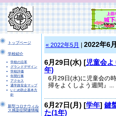
2022年6
トップページ
« 2022年5月
|
学校紹介
6月29日(水) [
児童会よ
学校の沿革
グランドデザイン
年)
学校評価
年間行事
6月29日(水)に児童会
アクセス
掃をよくしよう週間』...
通学路安全マップ
いじめ防止基本方
針
6月27日(月) [
学年
]
鍵
新型コロナウィル
ス感染症関連情報
た(1年)