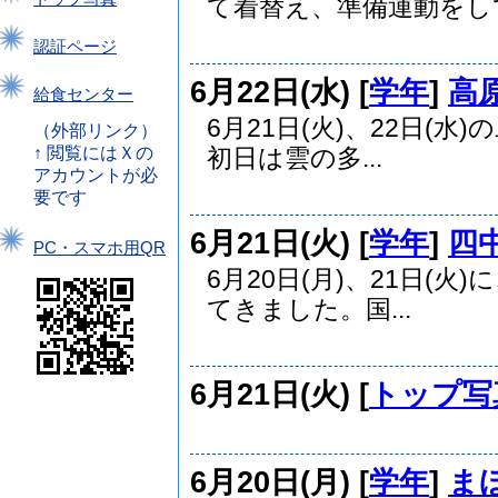
て着替え、準備運動をして.
認証ページ
6月22日(水) [
学年
]
高
給食センター
6月21日(火)、22日
（外部リンク）
↑ 閲覧にはＸの
初日は雲の多...
アカウントが必
要です
6月21日(火) [
学年
]
四
PC・スマホ用QR
6月20日(月)、21日(
てきました。国...
6月21日(火) [
トップ写
6月20日(月) [
学年
]
ま