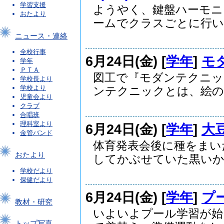
学習支援
ようやく、鍵盤ハーモニ
おたより
ームでクラスごとに行いま
ニュース・連絡
全校行事
6月24日(金) [
学年
]
モ
学年
ＰＴＡ
図工で『モダンテクニッ
学校長より
学校より
ンテクニックとは、絵の描
児童会より
クラブ
合唱班
理科室より
6月24日(金) [
学年
]
大
金管バンド
体育発表会後に種をまい
おたより
してかぶせていた黒いかご
学校だより
保健だより
6月24日(金) [
学年
]
プ
教材・研究
いよいよプール学習が始
トップ写真