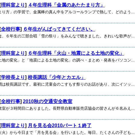
[
理科室より
]
４年生理科「金属のあたたまり方」
まり方」の学習で、金属棒の真ん中をアルコールランプで熱して、どのよう...
[
全校行事
]
６年生がんばってきてください。
は、６年生の三部合唱「雪の祭り」をみんなで聴きました。きれいな歌声が...
[
理科室より
]
６年生理科「火山・地震による土地の変化」
土地の変化」と「地震による土地の変化」の調べ・まとめ・発表をパソコン...
[
学校長より
]
校長講話「少年とカエル」
間は校長講話です。最初に児童会のこすもす祭りのお話があり、次にイソッ...
[
全校行事
]
2010秋の交通安全教室
教室が３時間目にありました。長野県自動車販売店協会の皆さんが６名みえ...
[
理科室より
]
月を見る会2010パート１終了
（火）から今日まで「月を見る会」を行いました。毎日、たくさんの子ども...