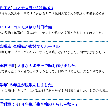
ＰＴＡ
]
コスモス祭り2010の①
そうな天気の中、８時３０分からＰＴＡ役員の皆さんが集まり準備を始めま...
ＰＴＡ
]
コスモス祭り前日準備
ーの品物を体育館に運んだり、テントや机などを運んだりしてくれました。...
合唱班
]
合唱班が玄関でリハーサル
ス祭りオープニングのリハーサルを合唱班が行いました。朝のすがすがしい...
全校行事
]
大きなカボチャで顔を作りました。
してあった５０ｋｇのカボチャを切って、顔を作りました。のこぎりで切っ...
学年
]
５年生が脱穀をしました。
木）に稲刈りをして、はぜにかけてあったイネを脱穀しました。３名の地域...
理科室より
]
４年生「生き物のくらし～秋～」