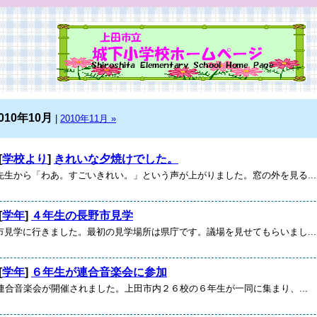
010年10月
|
2010年11月 »
[
学校より
]
きれいな夕焼けでした。
先生から「わあ。すごいきれい。」という声が上がりました。窓の外を見る...
[
学年
]
４年生の長野市見学
市見学に行きました。最初の見学場所は県庁です。議場を見せてもらいまし...
[
学年
]
６年生が連合音楽会に参加
連合音楽会が開催されました。上田市内２６校の６年生が一同に集まり、...