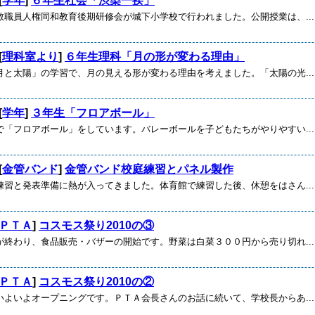
[
学年
]
６年生社会「渋染一揆」
教職員人権同和教育後期研修会が城下小学校で行われました。公開授業は、...
[
理科室より
]
６年生理科「月の形が変わる理由」
月と太陽」の学習で、月の見える形が変わる理由を考えました。「太陽の光...
[
学年
]
３年生「フロアボール」
で「フロアボール」をしています。バレーボールを子どもたちがやりやすい...
[
金管バンド
]
金管バンド校庭練習とパネル製作
練習と発表準備に熱が入ってきました。体育館で練習した後、休憩をはさん...
ＰＴＡ
]
コスモス祭り2010の③
が終わり、食品販売・バザーの開始です。野菜は白菜３００円から売り切れ...
ＰＴＡ
]
コスモス祭り2010の②
いよいよオープニングです。ＰＴＡ会長さんのお話に続いて、学校長からあ...