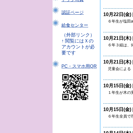
認証ページ
10月22日(金) 
６年生が塩田
給食センター
（外部リンク）
10月21日(木) 
↑ 閲覧にはＸの
６年３組は、
アカウントが必
要です
10月21日(木) 
PC・スマホ用QR
児童会による
10月15日(金) 
１年生が木の
10月15日(金) 
６年生全員で