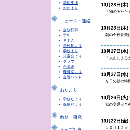
学習支援
10月28日(木) 
おたより
「物のあたた
ニュース・連絡
10月28日(木) 
全校行事
朝の全校音楽
学年
ＰＴＡ
学校長より
10月27日(水) 
学校より
児童会より
「火山による
クラブ
合唱班
理科室より
10月27日(水) 
金管バンド
今日の朝の時
おたより
10月26日(火) 
学校だより
秋の交通安全
保健だより
教材・研究
10月22日(金) 
１０月１２日
トップ写真