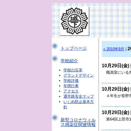
トップページ
2
« 2010年9月
|
学校紹介
10月29日(金) 
学校の沿革
職員室にいる
グランドデザイン
学校評価
年間行事
10月29日(金) 
アクセス
４年生が長野
通学路安全マップ
いじめ防止基本方
針
10月29日(金) 
第64回上田市
新型コロナウィル
ス感染症関連情報