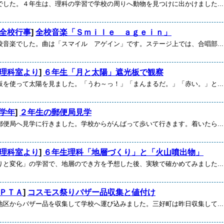
でした。４年生は、理科の学習で学校の周りへ動物を見つけに出かけました...
全校行事
]
全校音楽「Ｓｍｉｌｅ ａｇｅｉｎ」
校音楽でした。曲は「スマイル アゲイン」です。ステージ上では、合唱部...
理科室より
]
６年生「月と太陽」遮光板で観察
板を使って太陽を見ました。「うわ～っ！」「まんまるだ。」「赤い。」と...
学年
]
２年生の郵便局見学
郵便局へ見学に行きました。学校からがんばって歩いて行きます。着いたら...
理科室より
]
６年生理科「地層づくり」と「火山噴出物」
りと変化」の学習で、地層のでき方を予想した後、実験で確かめてみました...
ＰＴＡ
]
コスモス祭りバザー品収集と値付け
地区からバザー品を収集して学校へ運び込みました。三好町は昨日収集して...