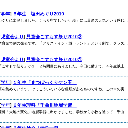
[
学年
]
６年生 塩田めぐり2010
めぐりに出発しました。くもり空でしたが、歩くには最適の天気という感じ...
[
児童会より
]
児童会こすもす祭り2010②
体育館で劇の発表です。「アリス・イン・城下ランド」という劇で、クラス...
[
児童会より
]
児童会こすもす祭り2010①
「こすもす祭り」が１，２時間目にありました。今日に備えて、４年生以上...
[
学年
]
１年生「まつぼっくりケン玉」
実を集めています。けっこういろいろな種類があるものですね。この木の実...
[
学年
]
６年生理科「千曲川地層学習」
理科「大地の変化」地層学習に出かけました。学校から小牧を通って、千曲...