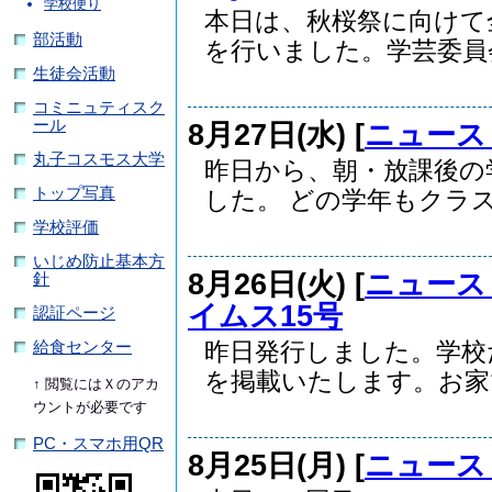
学校便り
本日は、秋桜祭に向けて
部活動
を行いました。学芸委員会.
生徒会活動
コミニュティスク
ール
8月27日(水) [
ニュース
丸子コスモス大学
昨日から、朝・放課後の
トップ写真
した。 どの学年もクラス.
学校評価
いじめ防止基本方
8月26日(火) [
ニュース
針
イムス15号
認証ページ
昨日発行しました。学校
給食センター
を掲載いたします。お家で.
↑ 閲覧にはＸのアカ
ウントが必要です
PC・スマホ用QR
8月25日(月) [
ニュース