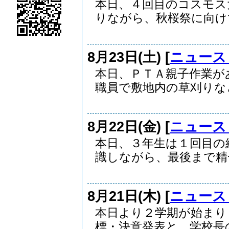
本日、４回目のコスモス
りながら、秋桜祭に向けて.
8月23日(土) [
ニュース
本日、ＰＴＡ親子作業が
職員で敷地内の草刈りなど.
8月22日(金) [
ニュース
本日、３年生は１回目の
識しながら、最後まで精一.
8月21日(木) [
ニュース
本日より２学期が始まり
標・決意発表と、学校長の講