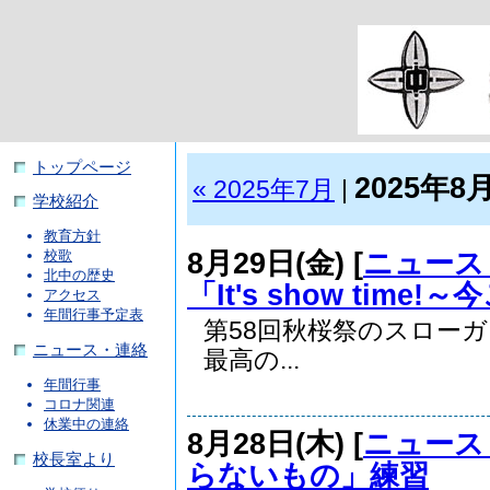
トップページ
2025年8
« 2025年7月
|
学校紹介
教育方針
8月29日(金) [
ニュース
校歌
北中の歴史
「It's show ti
アクセス
年間行事予定表
第58回秋桜祭のスローガンは「
ニュース・連絡
最高の...
年間行事
コロナ関連
休業中の連絡
8月28日(木) [
ニュース
校長室より
らないもの」練習