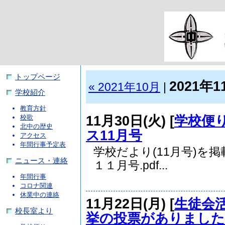
トップページ
2021年1
« 2021年10月
|
学校紹介
教育方針
11月30日(火) [
学校便
校歌
北中の歴史
ス11月号
アクセス
年間行事予定表
学校だより(11月号)を
ニュース・連絡
１１月号.pdf...
年間行事
コロナ関連
休業中の連絡
11月22日(月) [
生徒会
校長室より
挙の投票がありました(