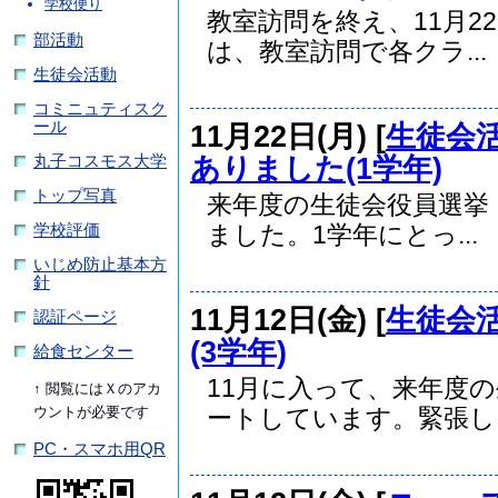
学校便り
教室訪問を終え、11月
部活動
は、教室訪問で各クラ...
生徒会活動
コミニュティスク
ール
11月22日(月) [
生徒会
ありました(1学年)
丸子コスモス大学
トップ写真
来年度の生徒会役員選挙
ました。1学年にとっ...
学校評価
いじめ防止基本方
針
11月12日(金) [
生徒会
認証ページ
(3学年)
給食センター
11月に入って、来年度
↑ 閲覧にはＸのアカ
ウントが必要です
ートしています。緊張し..
PC・スマホ用QR