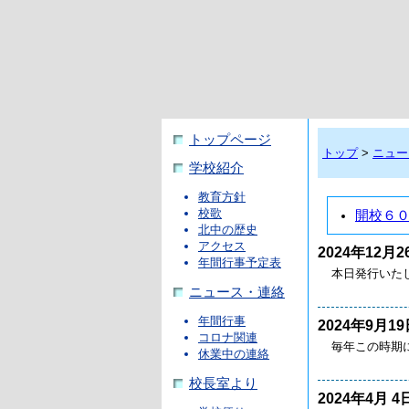
トップページ
トップ
>
ニュー
学校紹介
教育方針
校歌
開校６
北中の歴史
アクセス
2024年12月2
年間行事予定表
本日発行いた
ニュース・連絡
年間行事
2024年9月19
コロナ関連
毎年この時期
休業中の連絡
校長室より
2024年4月 4