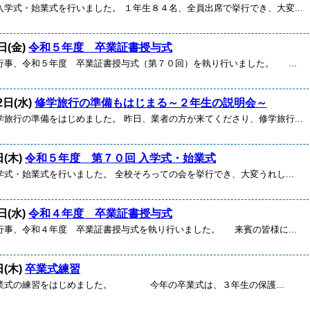
入学式・始業式を行いました。 １年生８４名、全員出席で挙行でき、大変...
日(金)
令和５年度 卒業証書授与式
行事、令和５年度 卒業証書授与式（第７０回）を執り行いました。 ...
2日(水)
修学旅行の準備もはじまる～２年生の説明会～
学旅行の準備をはじめました。 昨日、業者の方が来てくださり、修学旅行...
日(木)
令和５年度 第７０回 入学式・始業式
式・始業式を行いました。 全校そろっての会を挙行でき、大変うれし...
日(水)
令和４年度 卒業証書授与式
行事、令和４年度 卒業証書授与式を執り行いました。 来賓の皆様に...
日(木)
卒業式練習
業式の練習をはじめました。 今年の卒業式は、３年生の保護...