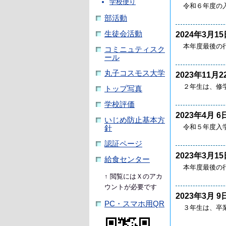
学校便り
令和６年度の
部活動
生徒会活動
2024年3月15
本年度最後の
コミニュティスク
ール
丸子コスモス大学
2023年11月2
２年生は、修
トップ写真
学校評価
2023年4月 6
いじめ防止基本方
令和５年度入学
針
認証ページ
2023年3月15
給食センター
本年度最後の
↑ 閲覧にはＸのアカ
ウントが必要です
2023年3月 9
PC・スマホ用QR
３年生は、卒