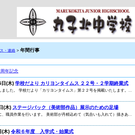
年間行事
ス・連絡
>
０周年記念
6日(木)
学校だより カリヨンタイムス ２２号・２学期終業式
しました。 学校だより「カリヨンタイムス」第２２号を掲載いたします。...
日(木)
ステージバック（美術部作品）展示のための足場
に、職員作業を行います。 美術部が丹精込めて（気合いも入れて）描きあ...
日(木)
令和６年度 入学式・始業式