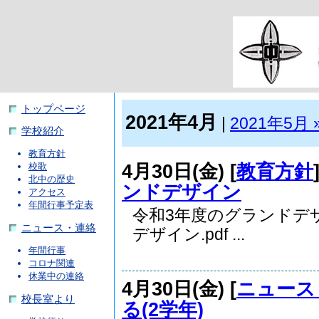
トップページ
2021年4月
|
2021年5月 
学校紹介
教育方針
4月30日(金) [
教育方針
校歌
北中の歴史
ンドデザイン
アクセス
年間行事予定表
令和3年度のグランドデ
ニュース・連絡
デザイン.pdf ...
年間行事
コロナ関連
休業中の連絡
4月30日(金) [
ニュース
校長室より
る(2学年)