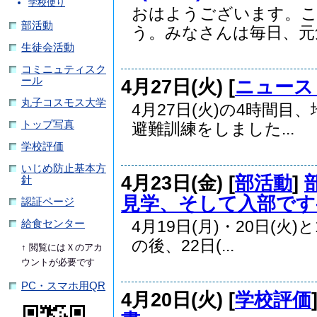
学校便り
おはようございます。
部活動
う。みなさんは毎日、元気
生徒会活動
コミニュティスク
ール
4月27日(火) [
ニュース
丸子コスモス大学
4月27日(火)の4時間
トップ写真
避難訓練をしました...
学校評価
いじめ防止基本方
4月23日(金) [
部活動
]
針
見学、そして入部です-
認証ページ
4月19日(月)・20日(
給食センター
の後、22日(...
↑ 閲覧にはＸのアカ
ウントが必要です
PC・スマホ用QR
4月20日(火) [
学校評価