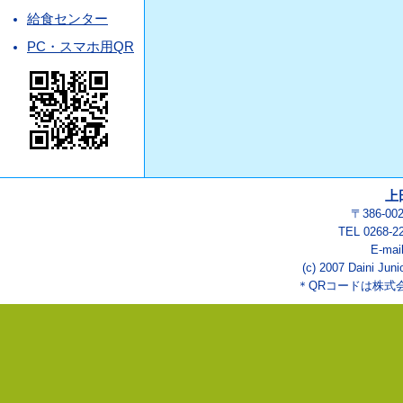
給食センター
PC・スマホ用QR
上
〒386-0
TEL 0268-2
E-mai
(c) 2007 Daini Juni
＊QRコードは株式