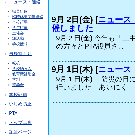
ニュース・連絡
職員研修
臨時休業関連連絡
9月 2日(金) [
ニュース
全校行事
催しました
学年行事
生徒会
9月２日(金) 今年も「
部活動
学校便り
の方々とPTA役員さ...
事務室より
転校
9月 1日(木) [
ニュース
学校納入金
教育費補助金
9月１日(木) 防災の
学割
奨学金
行いました。あいにく...
学校評価
いじめ防止
PTA
トップ写真
認証ページ