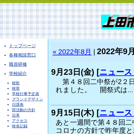
トップページ
2022年9
« 2022年8月
|
各種相談窓口
職員研修
9月23日(金) [
ニュース
学校紹介
第４８回二中祭が2２日
校歌
れました。 開祭式は...
校章
学校行事予定表
グランドデザイン
日課表
部活動の方針
9月15日(木) [
ニュース
沿革
アクセス
あと一週間で第４８回二
校舎記録
コロナの方針で昨年度と若.