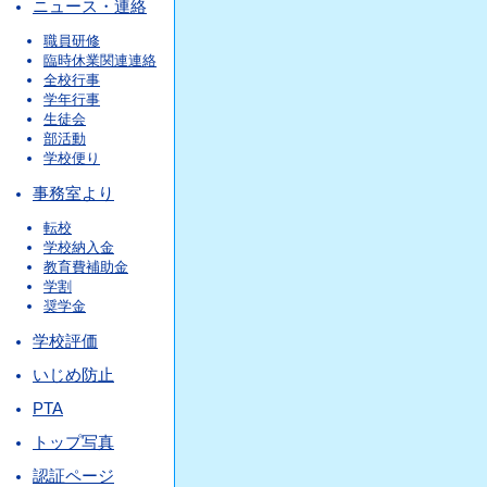
ニュース・連絡
職員研修
臨時休業関連連絡
全校行事
学年行事
生徒会
部活動
学校便り
事務室より
転校
学校納入金
教育費補助金
学割
奨学金
学校評価
いじめ防止
PTA
トップ写真
認証ページ