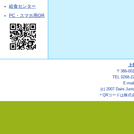
給食センター
PC・スマホ用QR
上
〒386-0
TEL 0268-2
E-mai
(c) 2007 Daini Juni
＊QRコードは株式