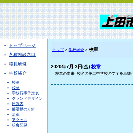
トップページ
校章
トップ
>
学校紹介
>
各種相談窓口
職員研修
2020年7月 3日(金)
校章
学校紹介
校章の由来 校名の第二中学校の文字を単純化
校歌
校章
学校行事予定表
グランドデザイン
日課表
部活動の方針
沿革
アクセス
校舎記録