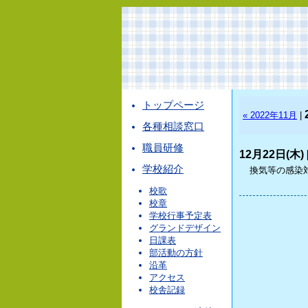
トップページ
« 2022年11月
|
各種相談窓口
職員研修
12月22日(木) 
学校紹介
換気等の感染
校歌
校章
学校行事予定表
グランドデザイン
日課表
部活動の方針
沿革
アクセス
校舎記録