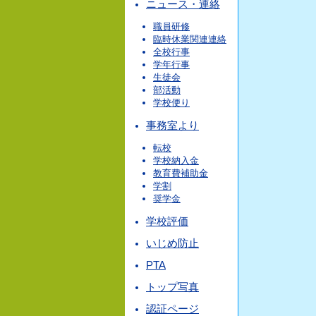
ニュース・連絡
職員研修
臨時休業関連連絡
全校行事
学年行事
生徒会
部活動
学校便り
事務室より
転校
学校納入金
教育費補助金
学割
奨学金
学校評価
いじめ防止
PTA
トップ写真
認証ページ