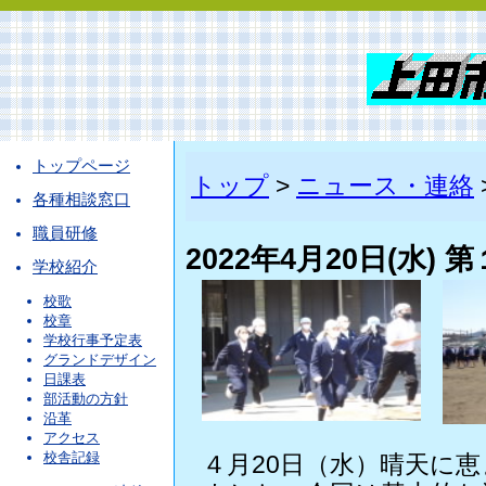
トップページ
トップ
>
ニュース・連絡
各種相談窓口
職員研修
2022年4月20日(水)
学校紹介
校歌
校章
学校行事予定表
グランドデザイン
日課表
部活動の方針
沿革
アクセス
校舎記録
４月20日（水）晴天に