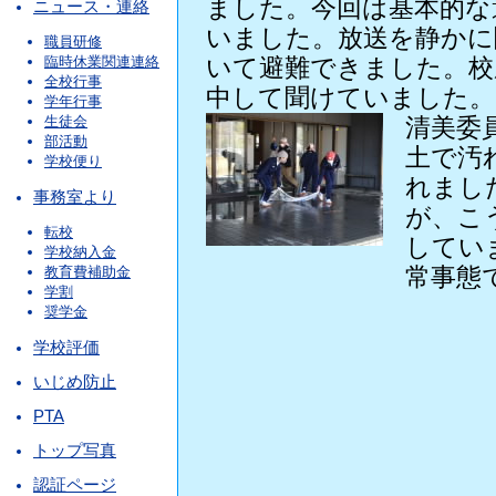
ました。今回は基本的な
ニュース・連絡
いました。放送を静かに
職員研修
臨時休業関連連絡
いて避難できました。校
全校行事
中して聞けていました。
学年行事
生徒会
清美委
部活動
土で汚
学校便り
れまし
事務室より
が、こ
転校
してい
学校納入金
常事態
教育費補助金
学割
奨学金
学校評価
いじめ防止
PTA
トップ写真
認証ページ