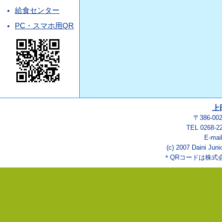
給食センター
PC・スマホ用QR
上
〒386-0
TEL 0268-2
E-mai
(c) 2007 Daini Juni
＊QRコードは株式