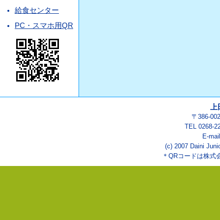
給食センター
PC・スマホ用QR
上
〒386-0
TEL 0268-2
E-mai
(c) 2007 Daini Juni
＊QRコードは株式