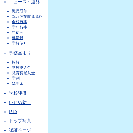
ニュース・連絡
職員研修
臨時休業関連連絡
全校行事
学年行事
生徒会
部活動
学校便り
事務室より
転校
学校納入金
教育費補助金
学割
奨学金
学校評価
いじめ防止
PTA
トップ写真
認証ページ