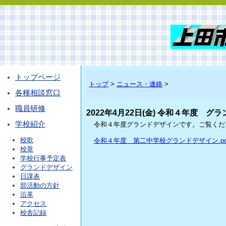
トップページ
トップ
>
ニュース・連絡
>
各種相談窓口
職員研修
2022年4月22日(金) 令和４年度 グ
学校紹介
令和４年度グランドデザインです。ご覧くだ
校歌
令和４年度 第二中学校グランドデザイン.pd
校章
学校行事予定表
グランドデザイン
日課表
部活動の方針
沿革
アクセス
校舎記録