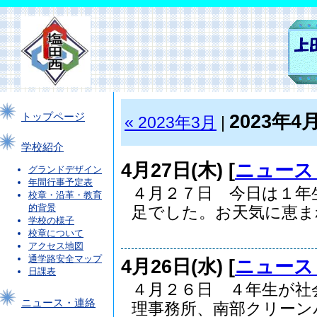
2023年4
トップページ
« 2023年3月
|
学校紹介
4月27日(木) [
ニュース
グランドデザイン
年間行事予定表
４月２７日 今日は１年
校章・沿革・教育
的背景
足でした。お天気に恵まれ.
学校の様子
校章について
アクセス地図
通学路安全マップ
4月26日(水) [
ニュース
日課表
４月２６日 ４年生が社
ニュース・連絡
理事務所、南部クリーンパ.