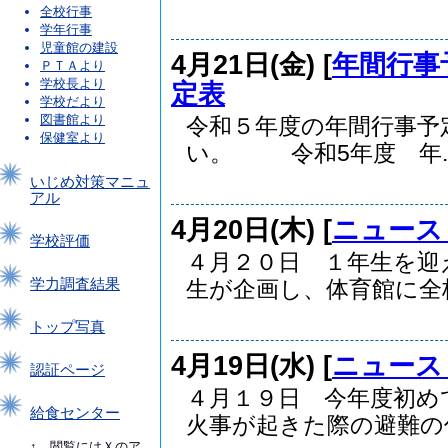
全校行事
学年行事
児童館の建設
4月21日(金) [
年間行事
ＰＴＡより
学校長より
定表
学校だより
図書館より
令和５年度の年間行事予
保健室より
い。 令和5年度 年..
いじめ対策マニュ
アル
4月20日(木) [
ニュース
学校評価
４月２０日 １年生を迎
学力調査結果
生が企画し、体育館に全校.
トップ写真
4月19日(水) [
ニュース
認証ページ
４月１９日 今年度初め
給食センター
火事が起きた際の避難の仕.
↑ 閲覧にはＸのア