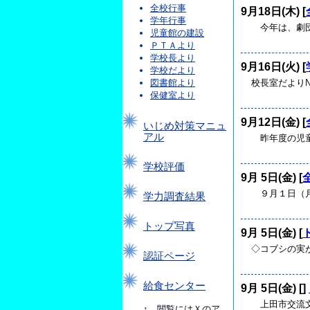
全校行事
9月18日(木) [
学年行事
今年は、劇団
児童館の建設
ＰＴＡより
学校長より
9月16日(火) [
学校だより
校長室だより№３
図書館より
保健室より
9月12日(金) [
いじめ対策マニュ
アル
昨年度の児童
学校評価
9月 5日(金) [
９月１日（月
学力調査結果
トップ写真
9月 5日(金) [
◇コブシの実が
認証ページ
給食センター
9月 5日(金) [
]
上田市交流文
↑ 閲覧にはＸのア