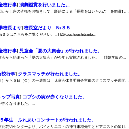
全校行事
]
演劇鑑賞を行いました。
かかし座の皆様をお招きして、影絵による「長靴をはいたねこ」を鑑賞し...
学校長より
]
校長室だより №３５
５はこちらをご覧ください。→H26kouchoushitsuda...
全校行事
]
児童会「夏の大集会」が行われました。
会から始まった「夏の大集会」が今年も実施されました。 姉妹学級の...
全校行事
]
クラスマッチが行われました。
）から５日（金）の一週間は、児童会体育委員会主催のクラスマッチ週間...
トップ写真
]
コブシの実が赤くなりました。
赤くなりました。...
５年生 ふれあいコンサートが行われました。
化芸術センターより、バイオリニストの神谷未穂先生とピアニストの望月...