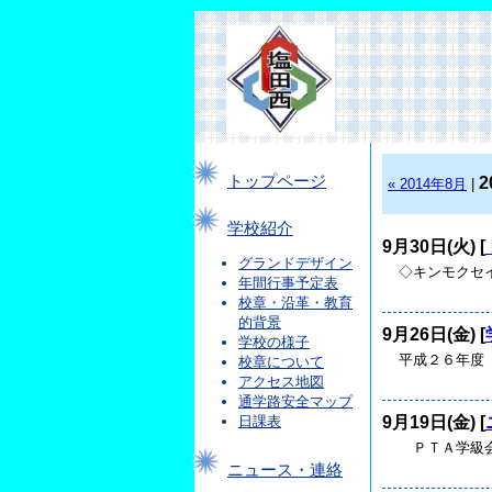
トップページ
2
« 2014年8月
|
学校紹介
9月30日(火) [
グランドデザイン
◇キンモクセイ
年間行事予定表
校章・沿革・教育
的背景
9月26日(金) [
学校の様子
平成２６年度 
校章について
アクセス地図
通学路安全マップ
9月19日(金) [
日課表
ＰＴＡ学級会
ニュース・連絡