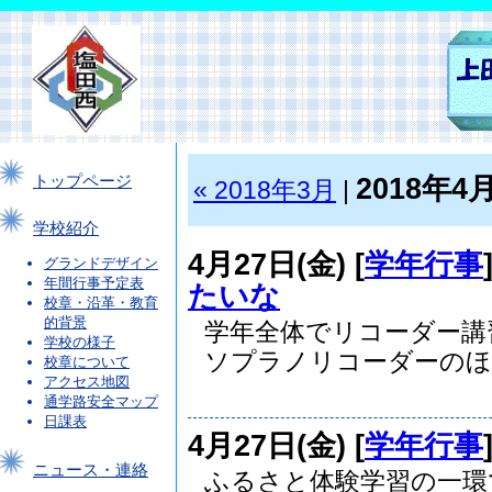
2018年4
トップページ
« 2018年3月
|
学校紹介
4月27日(金) [
学年行事
グランドデザイン
年間行事予定表
たいな
校章・沿革・教育
的背景
学年全体でリコーダー
学校の様子
ソプラノリコーダーのほ..
校章について
アクセス地図
通学路安全マップ
日課表
4月27日(金) [
学年行事
ニュース・連絡
ふるさと体験学習の一環