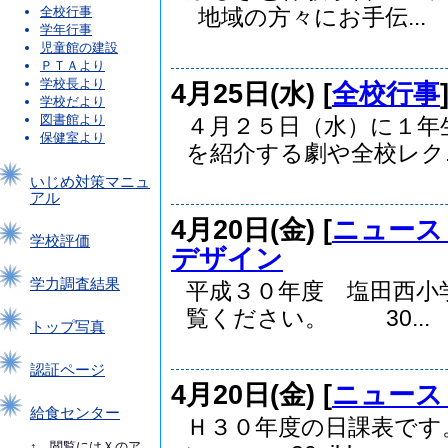
全校行事
地域の方々にお手伝...
学年行事
児童館の建設
ＰＴＡより
学校長より
4月25日(水) [
全校行事
学校だより
図書館より
４月２５日（水）に１年
保健室より
を紹介する劇や全校レク..
いじめ対策マニュ
アル
4月20日(金) [
ニュース
学校評価
デザイン
学力調査結果
平成３０年度 塩田西小
覧ください。 30...
トップ写真
認証ページ
4月20日(金) [
ニュース
給食センター
Ｈ３０年度の日課表です
↑ 閲覧にはＸのア