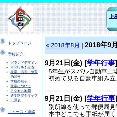
2018年9
トップページ
« 2018年8月
|
学校紹介
9月21日(金) [
学年行事
グランドデザイン
年間行事予定表
5年生がスバル自動車工
校章・沿革・教育
的背景
初めて見る自動車組み立..
学校の様子
校章について
アクセス地図
通学路安全マップ
9月21日(金) [
学年行事
日課表
別所線を使って郵便局見
ニュース・連絡
本中どこでも手紙が届くこ.