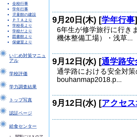
全校行事
学年行事
児童館の建設
9月20日(木) [
学年行事
ＰＴＡより
学校長より
6年生が修学旅行に行きま
学校だより
機体整備工場）・浅草...
図書館より
保健室より
いじめ対策マニュ
9月12日(水) [
通学路安
アル
通学路における安全対策
学校評価
bouhanmap2018.p...
学力調査結果
トップ写真
9月12日(水) [
アクセス
認証ページ
給食センター
↑ 閲覧にはＸのア