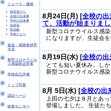
ニュース・連絡
校長室から
8月24日(月) [
全校の出
全校の出来事
学年の出来事
て、活動が始まりまし
生徒会
部活動
新型コロナウイルス感染
学校だより
になりますが、生徒会を中.
放送・視聴覚研究
大会
8月19日(水) [
全校の出
新型コロナウィル
ス感染防止対策
とても短い夏休み。しか
新型コロナウイルス感染..
学校自己評価
トップ写真
8月 5日(水) [
全校の出
認証ページ
上田の七夕は８月とあっ
登場しました。 生徒たち.
給食センター