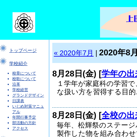
2020年8
トップページ
« 2020年7月
|
学校紹介
8月28日(金) [
学年の出
校章について
校歌について
１学年が家庭科の学習で
沿革
学校経営
な扱い方を習得する目的..
グランドデザイン
日課表
いじめ対策マニュ
アル
8月28日(金) [
全校の出
年間行事予定
部活動の方針
毎年、松輝祭のステージ
アクセス
製作した物を組み合わせて.