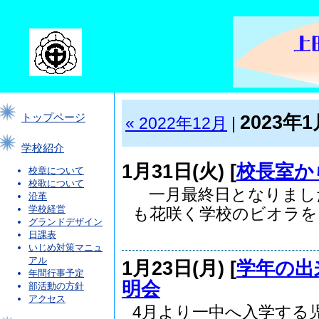
2023年1
トップページ
« 2022年12月
|
学校紹介
1月31日(火) [
校長室か
校章について
校歌について
一月最終日となりまし
沿革
学校経営
も花咲く学校のビオラを..
グランドデザイン
日課表
いじめ対策マニュ
アル
1月23日(月) [
学年の出
年間行事予定
明会
部活動の方針
アクセス
4月より一中へ入学する