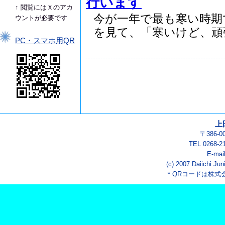
行います
↑ 閲覧にはＸのアカ
今が一年で最も寒い時期
ウントが必要です
を見て、「寒いけど、頑張.
PC・スマホ用QR
上
〒386-
TEL 0268-2
E-mai
(c) 2007 Daiichi Jun
＊QRコードは株式