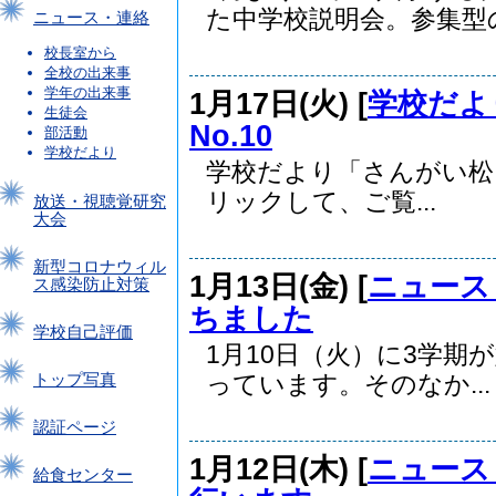
た中学校説明会。参集型の.
ニュース・連絡
校長室から
全校の出来事
学年の出来事
1月17日(火) [
学校だよ
生徒会
No.10
部活動
学校だより
学校だより「さんがい松」
リックして、ご覧...
放送・視聴覚研究
大会
新型コロナウィル
1月13日(金) [
ニュース
ス感染防止対策
ちました
学校自己評価
1月10日（火）に3学
っています。そのなか...
トップ写真
認証ページ
1月12日(木) [
ニュース
給食センター