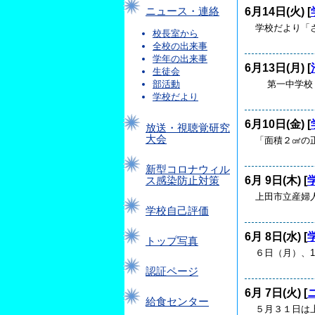
6月14日(火) [
ニュース・連絡
学校だより「さ
校長室から
全校の出来事
学年の出来事
6月13日(月) [
生徒会
第一中学校 
部活動
学校だより
6月10日(金) [
放送・視聴覚研究
大会
「面積２㎠の
新型コロナウィル
6月 9日(木) [
ス感染防止対策
上田市立産婦
学校自己評価
6月 8日(水) [
トップ写真
６日（月）、
認証ページ
6月 7日(火) [
給食センター
５月３１日は