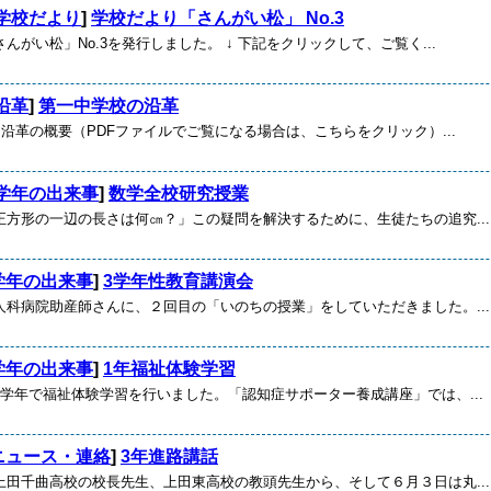
学校だより
]
学校だより「さんがい松」 No.3
んがい松」No.3を発行しました。 ↓ 下記をクリックして、ご覧く...
沿革
]
第一中学校の沿革
沿革の概要（PDFファイルでご覧になる場合は、こちらをクリック）...
学年の出来事
]
数学全校研究授業
正方形の一辺の長さは何㎝？」この疑問を解決するために、生徒たちの追究...
学年の出来事
]
3学年性教育講演会
人科病院助産師さんに、２回目の「いのちの授業」をしていただきました。...
学年の出来事
]
1年福祉体験学習
1学年で福祉体験学習を行いました。「認知症サポーター養成講座」では、...
ニュース・連絡
]
3年進路講話
上田千曲高校の校長先生、上田東高校の教頭先生から、そして６月３日は丸...