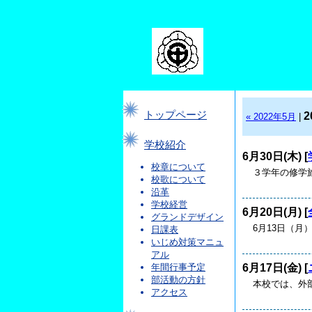
トップページ
2
« 2022年5月
|
学校紹介
6月30日(木) [
校章について
３学年の修学
校歌について
沿革
学校経営
6月20日(月) [
グランドデザイン
6月13日（月
日課表
いじめ対策マニュ
アル
6月17日(金) [
年間行事予定
部活動の方針
本校では、外部
アクセス