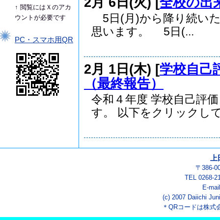
2月 6日(火) [
全校の出
↑ 閲覧にはＸのアカ
5日(月)から降り続い
ウントが必要です
思います。 5日(...
PC・スマホ用QR
2月 1日(木) [
学校自己
（最終報告）
令和４年度 学校自己評
す。 以下をクリックして.
上
〒386-
TEL 0268-2
E-mai
(c) 2007 Daiichi Jun
＊QRコードは株式