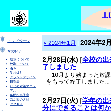
2024年2
トップページ
« 2024年1月
|
学校紹介
2月28日(水) [
全校の出
校章について
校歌について
了しました
沿革
学校経営
10月より始まった放課
グランドデザイン
をもって終了しました...
日課表
いじめ対策マニュ
アル
年間行事予定
2月27日(火) [
学年の出
部活動の方針
アクセス
分にできることは何か