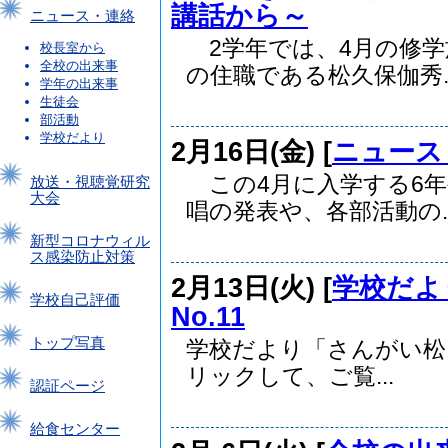
講話から～
ニュース・連絡
2学年では、4月の修学
校長室から
全校の出来事
の住職である松久保伽秀..
学年の出来事
生徒会
部活動
学校だより
2月16日(金) [
ニュース
この4月に入学する6年
放送・視聴覚研究
大会
唱の発表や、各部活動の..
新型コロナウィル
ス感染防止対策
2月13日(火) [
学校だよ
学校自己評価
No.11
トップ写真
学校だより「さんがい松」
リックして、ご覧...
認証ページ
給食センター