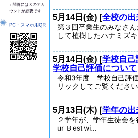
↑ 閲覧にはＸのアカ
ウントが必要です
5月14日(金) [
全校の出
PC・スマホ用QR
第３回卒業生のみなさん
して植樹したハナミズキの
5月14日(金) [
学校自己
学校自己評価について
令和3年度 学校自己評
リックしてご覧ください..
5月13日(木) [
学年の出
２学年が、学年生徒会を行
ur Ｂest wi...