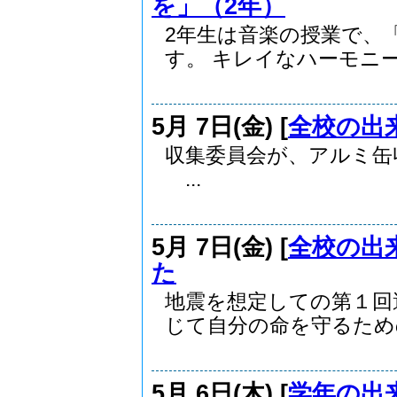
を」（2年）
2年生は音楽の授業で、
す。 キレイなハーモニー.
5月 7日(金) [
全校の出
収集委員会が、アルミ
...
5月 7日(金) [
全校の出
た
地震を想定しての第１回
じて自分の命を守るための.
5月 6日(木) [
学年の出