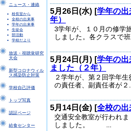
ニュース・連絡
5月26日(水) [
学年の出
校長室から
年）
全校の出来事
学年の出来事
3学年が、１０月の修学
生徒会
部活動
しました。各クラスで班を
学校だより
放送・視聴覚研究
5月24日(月) [
学年の出
大会
ました（２年）
新型コロナウィル
ス感染防止対策
２学年が、第２回学年生
の責任者、副責任者が２..
学校自己評価
トップ写真
5月14日(金) [
全校の出
認証ページ
交通安全教室が行われま
しました。 ...
給食センター