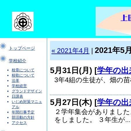
2021年5
トップページ
« 2021年4月
|
学校紹介
5月31日(月) [
学年の出
校章について
校歌について
3年4組の生徒が、畑の苗
沿革
学校経営
グランドデザイン
日課表
5月27日(木) [
学年の出
いじめ対策マニュ
アル
２学年集会がありました
年間行事予定
部活動の方針
をしました。 ３年生が...
アクセス