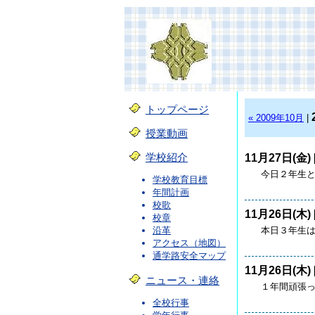
トップページ
« 2009年10月
|
授業動画
11月27日(金) 
学校紹介
今日２年生と３
学校教育目標
年間計画
校歌
11月26日(木) 
校章
本日３年生は
沿革
アクセス（地図）
通学路安全マップ
11月26日(木) 
ニュース・連絡
１年間頑張っ
全校行事