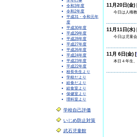
学年行事
11月20日(金) 
令和3年度
令和2年度
今日は人権教
平成31・令和元年
度
平成30年度
11月11日(水) 
平成29年度
今日は児童会
平成28年度
平成27年度
平成26年度
11月 6日(金) [
平成24年度
平成23年度
本日４年生、
平成22年度
校長先生より
学校だより
給食だより
給食室より
保健室より
理科室より
学校自己評価
いじめ防止対策
武石児童館