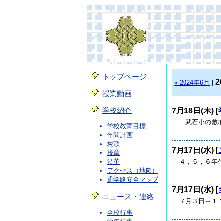
トップページ
2
« 2024年6月
|
授業動画
7月18日(木) [
学校紹介
武石小の敷地
学校教育目標
年間計画
校歌
7月17日(水) [
校章
４，５，６年
沿革
アクセス（地図）
通学路安全マップ
7月17日(水) [
ニュース・連絡
７月３日～１
全校行事