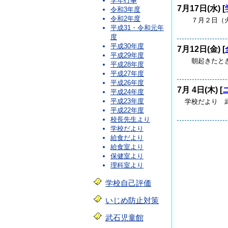
学年行事
7月17日(水) [
令和3年度
令和2年度
７月２日（火
平成31・令和元年
度
平成30年度
7月12日(金) [
平成29年度
朝起きたとき
平成28年度
平成27年度
平成26年度
7月 4日(木) [
平成24年度
平成23年度
学校だより 武
平成22年度
校長先生より
学校だより
給食だより
給食室より
保健室より
理科室より
学校自己評価
いじめ防止対策
武石児童館