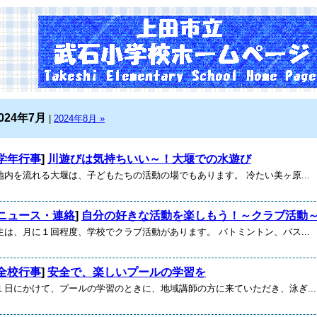
024年7月
|
2024年8月 »
学年行事
]
川遊びは気持ちいい～！大堰での水遊び
内を流れる大堰は、子どもたちの活動の場でもあります。 冷たい美ヶ原...
ニュース・連絡
]
自分の好きな活動を楽しもう！～クラブ活動
生は、月に１回程度、学校でクラブ活動があります。 バトミントン、バス...
全校行事
]
安全で、楽しいプールの学習を
１日にかけて、プールの学習のときに、地域講師の方に来ていただき、泳ぎ...