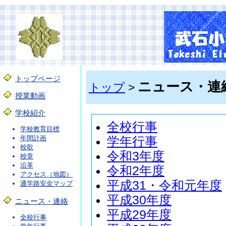
トップページ
ニュース・連
トップ
>
授業動画
学校紹介
全校行事
学校教育目標
年間計画
学年行事
校歌
令和3年度
校章
沿革
令和2年度
アクセス（地図）
平成31・令和元年度
通学路安全マップ
平成30年度
ニュース・連絡
平成29年度
全校行事