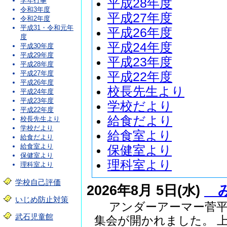
平成28年度
学年行事
令和3年度
平成27年度
令和2年度
平成31・令和元年
平成26年度
度
平成24年度
平成30年度
平成29年度
平成23年度
平成28年度
平成27年度
平成22年度
平成26年度
校長先生より
平成24年度
平成23年度
学校だより
平成22年度
給食だより
校長先生より
学校だより
給食室より
給食だより
給食室より
保健室より
保健室より
理科室より
理科室より
学校自己評価
2026年8月 5日(水)
み
いじめ防止対策
アンダーアーマー菅平
武石児童館
集会が開かれました。 上.