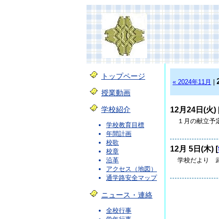
トップページ
« 2024年11月
|
授業動画
12月24日(火) 
学校紹介
１月の献立予定
学校教育目標
年間計画
校歌
12月 5日(木) [
校章
学校だより 武
沿革
アクセス（地図）
通学路安全マップ
ニュース・連絡
全校行事