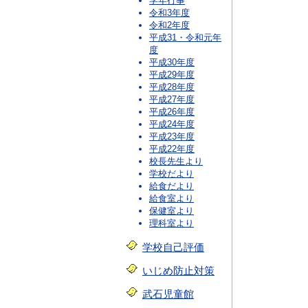
学年行事
令和3年度
令和2年度
平成31・令和元年
度
平成30年度
平成29年度
平成28年度
平成27年度
平成26年度
平成24年度
平成23年度
平成22年度
校長先生より
学校だより
給食だより
給食室より
保健室より
理科室より
学校自己評価
いじめ防止対策
武石児童館