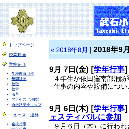
トップページ
2018年9
« 2018年8月
|
授業動画
学校紹介
9月 7日(金) [
学年行事
学校教育目標
４年生が依田窪南部消防
年間計画
校歌
仕事の内容や設備につい..
校章
沿革
アクセス（地図）
通学路安全マップ
9月 6日(木) [
学年行事
ェスティバルに参加
ニュース・連絡
全校行事
９月６日（木）に行われ