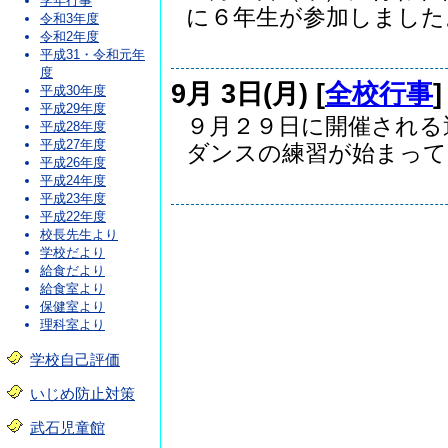
学年行事
に６年生が参加しました。.
令和3年度
令和2年度
平成31・令和元年
度
9月 3日(月) [
全校行事
平成30年度
平成29年度
９月２９日に開催される
平成28年度
平成27年度
ダンスの練習が始まってい
平成26年度
平成24年度
平成23年度
平成22年度
校長先生より
学校だより
給食だより
給食室より
保健室より
理科室より
学校自己評価
いじめ防止対策
武石児童館