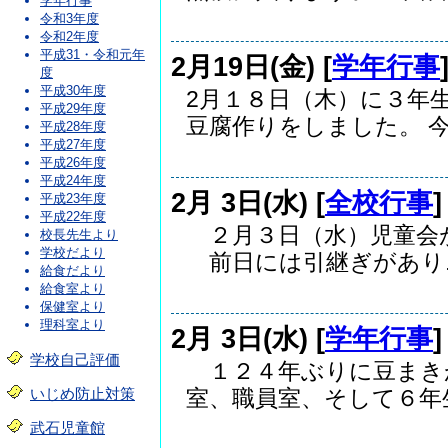
学年行事
令和3年度
令和2年度
平成31・令和元年
2月19日(金) [
学年行事
度
平成30年度
2月１８日（木）に３年
平成29年度
豆腐作りをしました。 今.
平成28年度
平成27年度
平成26年度
平成24年度
2月 3日(水) [
全校行事
平成23年度
平成22年度
２月３日（水）児童会
校長先生より
学校だより
前日には引継ぎがあり..
給食だより
給食室より
保健室より
理科室より
2月 3日(水) [
学年行事
学校自己評価
１２４年ぶりに豆まき
室、職員室、そして６年生.
いじめ防止対策
武石児童館