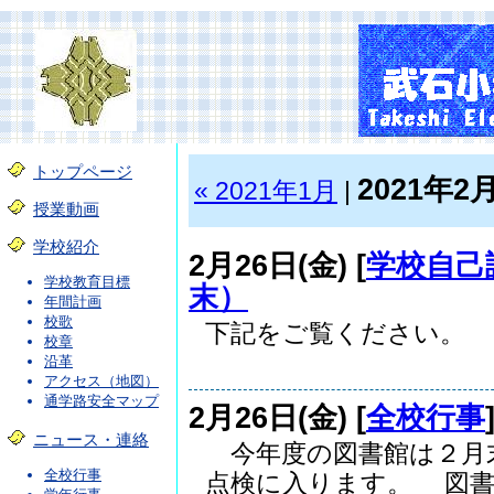
トップページ
2021年2
« 2021年1月
|
授業動画
学校紹介
2月26日(金) [
学校自己
学校教育目標
末）
年間計画
校歌
下記をご覧ください。 R2
校章
沿革
アクセス（地図）
通学路安全マップ
2月26日(金) [
全校行事
ニュース・連絡
今年度の図書館は２月
全校行事
点検に入ります。 図書..