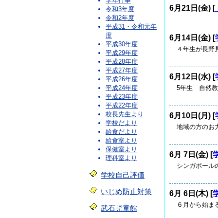
学年行事
6月21日(金) [
令和3年度
令和2年度
平成31・令和元年
度
6月14日(金) [
平成30年度
４年生が長野
平成29年度
平成28年度
平成27年度
6月12日(水) [
平成26年度
5年生 自然教
平成24年度
平成23年度
平成22年度
校長先生より
6月10日(月) [
学校だより
地域の方のお
給食だより
給食室より
保健室より
6月 7日(金) [
理科室より
シンガポール
学校自己評価
いじめ防止対策
6月 6日(木) [
６月から始ま
武石児童館