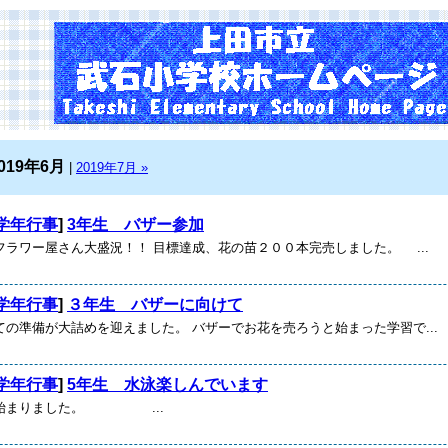
019年6月
|
2019年7月 »
学年行事
]
3年生 バザー参加
フラワー屋さん大盛況！！ 目標達成、花の苗２００本完売しました。 ...
学年行事
]
３年生 バザーに向けて
ての準備が大詰めを迎えました。 バザーでお花を売ろうと始まった学習で...
学年行事
]
5年生 水泳楽しんでいます
が始まりました。 ...