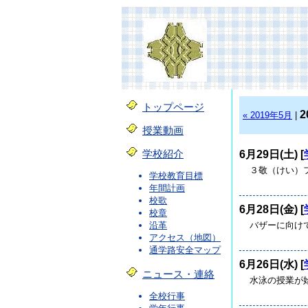
トップページ
2
« 2019年5月
|
授業動画
6月29日(土) [
学校紹介
３敬（けい）
学校教育目標
年間計画
校歌
6月28日(金) [
校章
バザーに向け
沿革
アクセス（地図）
通学路安全マップ
6月26日(水) [
ニュース・連絡
水泳の授業
全校行事