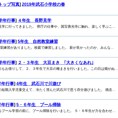
トップ写真
]
2019年武石小学校の春
学年行事
]
４年生 長野見学
見学に行ってきました。 県庁の仕事や、国宝善光寺に触れ、楽しく学ぶこ...
学年行事
]
5年生 自然教室練習
室練習がありました。校庭で練習しました。 薪が良かったのか、みんな...
学年行事
]
２・３年生 大豆まき ｢大きくなあれ｣
力もお借りして、２、３年生で大豆の種まきを行いました。この日は畑がぬ...
学年行事
]
4年生 武石川で川遊び
の短期入学児童交えて、冷たく澄んだ武石川で思う存分遊びました。 残念...
学年行事
]
5・６年生 プール掃除
るプール学習の前に、プール掃除を行いました。 ５・６年生が力を合わせ...