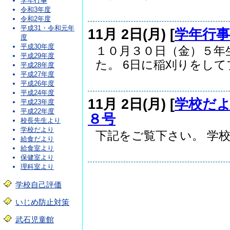
学年行事
令和3年度
令和2年度
平成31・令和元年
11月 2日(月) [
学年行事
度
平成30年度
１０月３０日（金）５年
平成29年度
た。 6日に稲刈りをしてプ.
平成28年度
平成27年度
平成26年度
平成24年度
11月 2日(月) [
学校だ
平成23年度
平成22年度
８号
校長先生より
学校だより
下記をご覧下さい。 学校便り
給食だより
給食室より
保健室より
理科室より
学校自己評価
いじめ防止対策
武石児童館