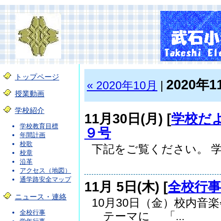
トップページ
2020年1
« 2020年10月
|
授業動画
学校紹介
11月30日(月) [
学校だ
学校教育目標
９号
年間計画
校歌
下記をご覧ください。 学校便
校章
沿革
アクセス（地図）
通学路安全マップ
11月 5日(木) [
全校行事
ニュース・連絡
10月30日（金
全校行事
テーマに 「...