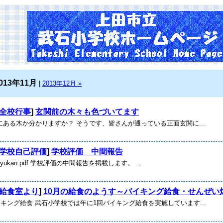
013年11月
|
2013年12月 »
全校行事
]
玄関前の木々も色づいてます
ある木か分かりますか？ そうです、皆さんが通っている正面玄関に...
学校自己評価
]
学校評価 中間報告
ka tyukan.pdf 学校評価の中間報告を掲載します。 ...
給食室より
]
10月の給食のようす～バイキング給食・せんぜい
イキング給食 武石小学校では年に1回バイキング給食を実施しています...