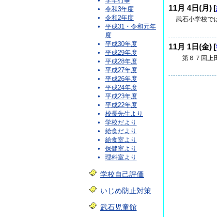
学年行事
11月 4日(月) [
令和3年度
令和2年度
武石小学校では
平成31・令和元年
度
平成30年度
11月 1日(金) [
平成29年度
第６７回上田
平成28年度
平成27年度
平成26年度
平成24年度
平成23年度
平成22年度
校長先生より
学校だより
給食だより
給食室より
保健室より
理科室より
学校自己評価
いじめ防止対策
武石児童館