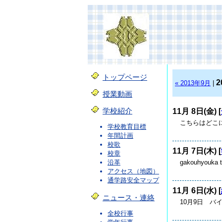
トップページ
2
« 2013年9月
|
授業動画
11月 8日(金) [
学校紹介
こちらはどこに
学校教育目標
年間計画
校歌
11月 7日(木) [
校章
gakouhyou
沿革
アクセス（地図）
通学路安全マップ
11月 6日(水) [
ニュース・連絡
10月9日 バ
全校行事