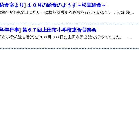
給食室より
]
１０月の給食のようす～松茸給食～
毎年6年生が山に登り、松茸を収穫する体験を行っています。 この経験...
学年行事
]
第６７回上田市小学校連合音楽会
市小学校連合音楽会 １０月３０日に上田市民会館で行われました。 ...