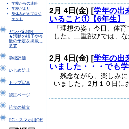
学校からの連絡
2月 4日(金) [
学年の出
学校だより
身体みがきプロジ
いること①【6年生】
ェクト
「理想の姿」今日、体育
ガンバ応援団
した。二重跳びでは、なか.
★活動の様子や今
後の予定を掲載し
ます
2月 4日(金) [
学年の出
学校評価
いました・・・でも学
いじめ防止
残念ながら、楽しみに
いました。2月１０日におう
トップ写真
認証ページ
給食の献立
PC・スマホ用QR