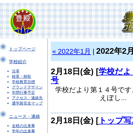
2022年2
トップページ
« 2022年1月
|
学校紹介
2月18日(金) [
学校だよ
沿革
校章・校歌
号
学校教育目標
グランドデザイン
学校だより第１４号です
年間行事予定
えぼし...
アクセス・連絡先
通学路安全マップ
ニュース・連絡
2月18日(金) [
トップ写
全校の出来事
学年の出来事