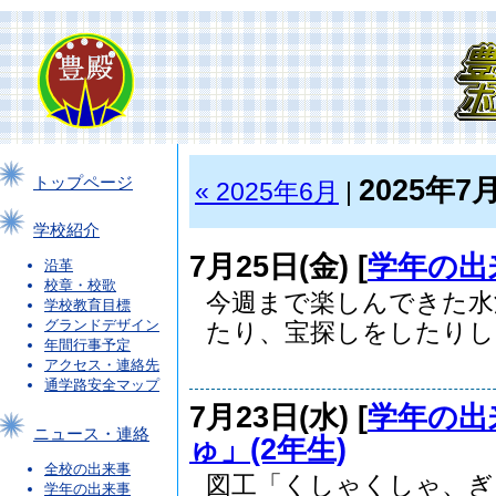
2025年7
トップページ
« 2025年6月
|
学校紹介
7月25日(金) [
学年の出
沿革
校章・校歌
今週まで楽しんできた水
学校教育目標
グランドデザイン
たり、宝探しをしたりして
年間行事予定
アクセス・連絡先
通学路安全マップ
7月23日(水) [
学年の出
ニュース・連絡
ゅ」(2年生)
全校の出来事
図工「くしゃくしゃ、ぎ
学年の出来事