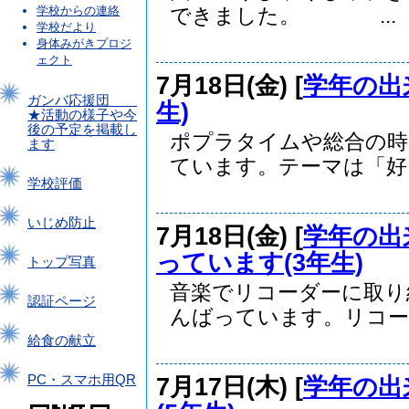
学校からの連絡
できました。 ...
学校だより
身体みがきプロジ
ェクト
7月18日(金) [
学年の出
ガンバ応援団
生)
★活動の様子や今
後の予定を掲載し
ポプラタイムや総合の時
ます
ています。テーマは「好き
学校評価
いじめ防止
7月18日(金) [
学年の出
っています(3年生)
トップ写真
音楽でリコーダーに取り
認証ページ
んばっています。リコーダ
給食の献立
7月17日(木) [
学年の出
PC・スマホ用QR