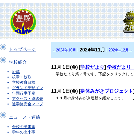
トップページ
2024年11月
« 2024年10月
|
|
2024年12月 »
学校紹介
11月 1日(金) [
学校だより
]
学校だより
沿革
学校だより第７号です。下記をクリックして、ご覧
校章・校歌
学校教育目標
グランドデザイン
11月 1日(金) [
身体みがきプロジェクト
年間行事予定
１１月の身体みがき運動を紹介します。 こ
アクセス・連絡先
通学路安全マップ
ニュース・連絡
全校の出来事
学年の出来事