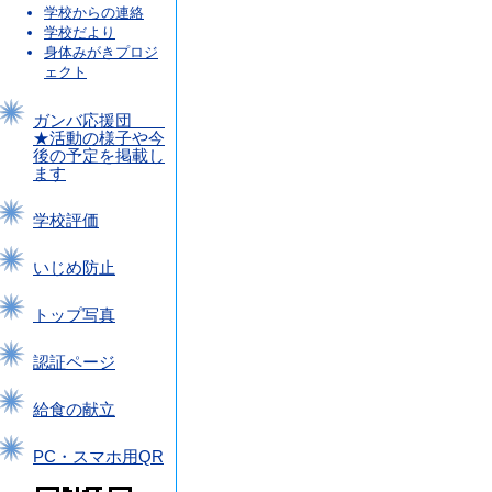
学校からの連絡
学校だより
身体みがきプロジ
ェクト
ガンバ応援団
★活動の様子や今
後の予定を掲載し
ます
学校評価
いじめ防止
トップ写真
認証ページ
給食の献立
PC・スマホ用QR