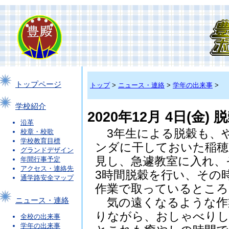
トップページ
トップ
>
ニュース・連絡
>
学年の出来事
>
学校紹介
2020年12月 4日(金
沿革
3年生による脱穀も、
校章・校歌
学校教育目標
ンダに干しておいた稲穂
グランドデザイン
見し、急遽教室に入れ、
年間行事予定
アクセス・連絡先
3時間脱穀を行い、その
通学路安全マップ
作業で取っているところ
気の遠くなるような作
ニュース・連絡
りながら、おしゃべり
全校の出来事
学年の出来事