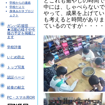
とこれも癒やしの時間で
学校からの連絡
中には、しゃべらないで
学校だより
身体みがきプロジ
やって、成果を上げてい
ェクト
も考えると時間がありま
ているのですが・・・・
ガンバ応援団
★活動の様子や今
後の予定を掲載し
ます
学校評価
いじめ防止
トップ写真
認証ページ
給食の献立
PC・スマホ用QR