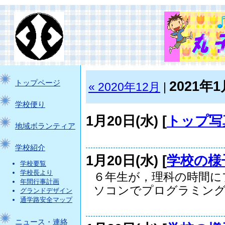
2021年1
トップページ
« 2020年12月
|
学校便り
1月20日(水) [
トップ写
地域ボランティア
学校紹介
1月20日(水) [
学校の様
学校要覧
学校長より
６年生が，理科の時間に
年間行事計画
ソコンでプログラミングを
グランドデザイン
通学路安全マップ
ニュース・連絡