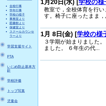
1月20日(水) [
学校の様
全校行事
教室で，全校体育を行い
学年行事
学校の様子
す。椅子に座ったまま，思.
事務室より
図書館より
保健室より
スクールカウンセ
1月 8日(金) [
学校の様
ラーより
３学期が始まりました。 
学習支援サイト
ました。 ６年生の代...
PTA
いじめ防止基本方
針
学校評価
トップ写真
児童会