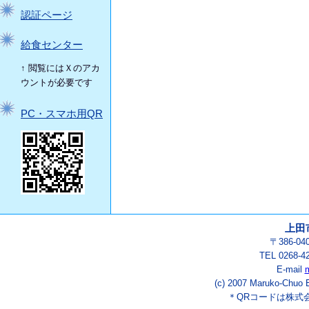
認証ページ
給食センター
↑ 閲覧にはＸのアカ
ウントが必要です
PC・スマホ用QR
上田
〒386-0
TEL 0268-
E-mail
(c) 2007 Maruko-Chuo E
＊QRコードは株式