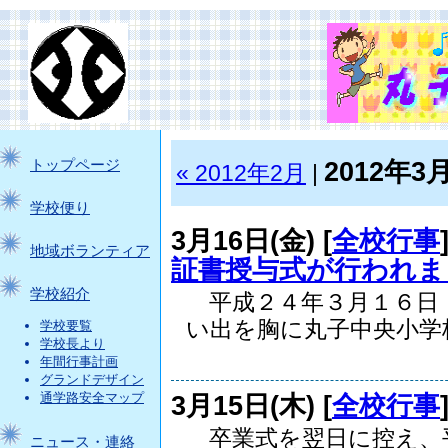
2012年3
トップページ
« 2012年2月
|
学校便り
3月16日(金) [
全校行事
地域ボランティア
証書授与式が行われま
学校紹介
平成２４年３月１６日
い出を胸に丸子中央小学校.
学校要覧
学校長より
年間行事計画
グランドデザイン
3月15日(木) [
全校行事
通学路安全マップ
卒業式を翌日に控え、
ニュース・連絡