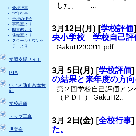
した。 ...
全校行事
学年行事
学校の様子
事務室より
3月12日(月) [
学校評価
図書館より
央小学校 学校自己評
保健室より
スクールカウンセ
GakuH230311.pdf...
ラーより
学習支援サイト
3月 5日(月) [
学校評価
PTA
の結果と来年度の方向
いじめ防止基本方
第２回学校自己評価アン
針
（ＰＤＦ） GakuH2...
学校評価
トップ写真
3月 2日(金) [
全校行事
た。
児童会