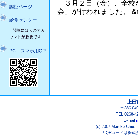
３月２日（金）、全校
認証ページ
会」が行われました。 &n.
給食センター
↑ 閲覧にはＸのアカ
ウントが必要です
PC・スマホ用QR
上田
〒386-0
TEL 0268-
E-mail
(c) 2007 Maruko-Chuo E
＊QRコードは株式